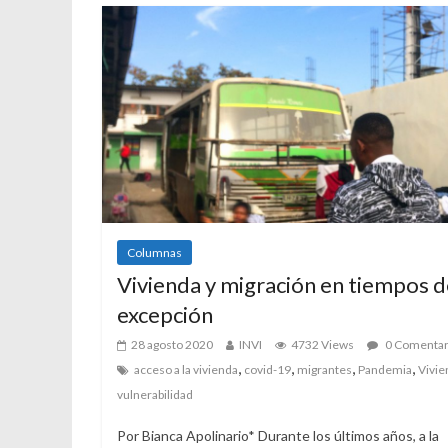
Columnas
Vivienda y migración en tiempos d
excepción
28 agosto 2020
INVI
4732 Views
0 Comentar
,
,
,
,
acceso a la vivienda
covid-19
migrantes
Pandemia
Vivie
vulnerabilidad
Por Bianca Apolinario* Durante los últimos años, a la