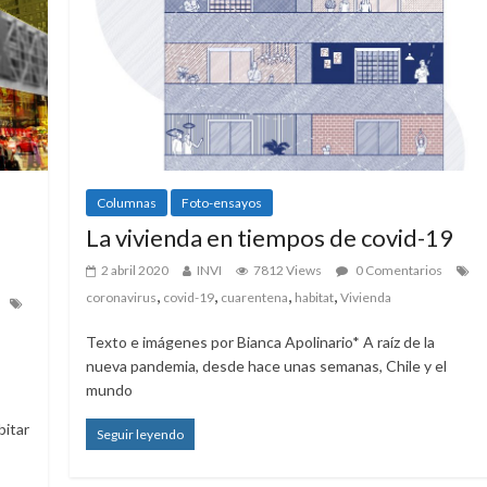
Columnas
Foto-ensayos
La vivienda en tiempos de covid-19
2 abril 2020
INVI
7812 Views
0 Comentarios
,
,
,
,
coronavirus
covid-19
cuarentena
habitat
Vivienda
Texto e imágenes por Bianca Apolinario* A raíz de la
nueva pandemia, desde hace unas semanas, Chile y el
mundo
bitar
Seguir leyendo