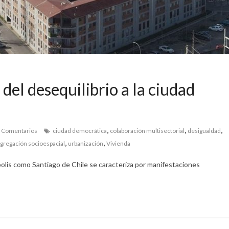
el desequilibrio a la ciudad
,
,
,
 Comentarios
ciudad democrática
colaboración multisectorial
desigualdad
,
,
gregación socioespacial
urbanización
Vivienda
olis como Santiago de Chile se caracteriza por manifestaciones