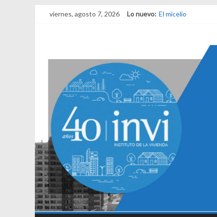
viernes, agosto 7, 2026
Lo nuevo:
El micelio
Receta para viajar 
Una noche y el ama
¿Qué es el habitar?
El derecho a habita