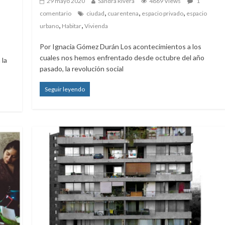
29 mayo 2020
Sandra Rivera
4869 Views
1
,
,
,
comentario
ciudad
cuarentena
espacio privado
espacio
,
,
urbano
Habitar
Vivienda
Por Ignacia Gómez Durán Los acontecimientos a los
cuales nos hemos enfrentado desde octubre del año
 la
pasado, la revolución social
Seguir leyendo