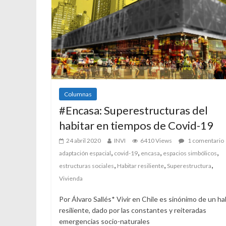
Columnas
#Encasa: Superestructuras del
habitar en tiempos de Covid-19
24 abril 2020
INVI
6410 Views
1 comentario
,
,
,
,
adaptación espacial
covid-19
encasa
espacios simbólicos
,
,
,
estructuras sociales
Habitar resiliente
Superestructura
Vivienda
Por Álvaro Sallés* Vivir en Chile es sinónimo de un ha
resiliente, dado por las constantes y reiteradas
emergencias socio-naturales