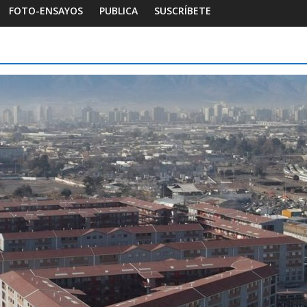
FOTO-ENSAYOS
PUBLICA
SUSCRÍBETE
Habitar la memoria
Foto-ensayos
gía de un espacio-
Una noche y el amanecer 
Dignidad
Sandra Rivera
0
16 octubre 2025
Sandra Rivera
0