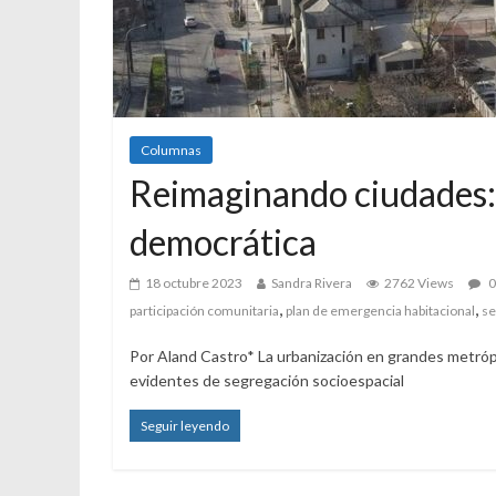
Columnas
Reimaginando ciudades: d
democrática
18 octubre 2023
Sandra Rivera
2762 Views
0
,
,
participación comunitaria
plan de emergencia habitacional
se
Por Aland Castro* La urbanización en grandes metróp
evidentes de segregación socioespacial
Seguir leyendo