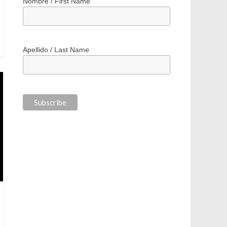
*
indicates required
*
Correo electrónico / Email Address
Nombre / First Name
Apellido / Last Name