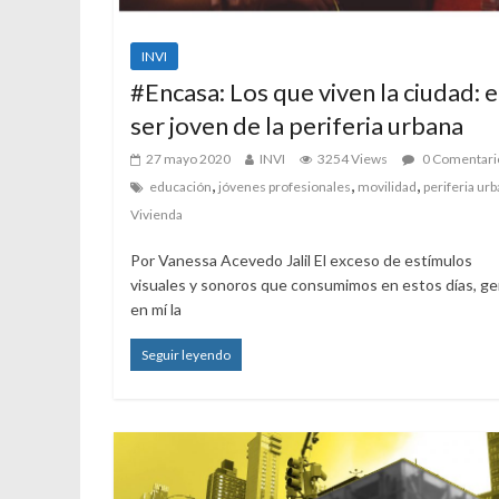
INVI
#Encasa: Los que viven la ciudad: e
ser joven de la periferia urbana
27 mayo 2020
INVI
3254 Views
0 Comentari
,
,
,
educación
jóvenes profesionales
movilidad
periferia ur
Vivienda
Por Vanessa Acevedo Jalil El exceso de estímulos
visuales y sonoros que consumimos en estos días, g
en mí la
Seguir leyendo