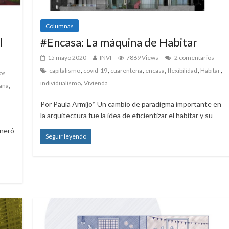
Columnas
l
#Encasa: La máquina de Habitar
15 mayo 2020
INVI
7869 Views
2 comentarios
,
,
,
,
,
,
capitalismo
covid-19
cuarentena
encasa
flexibilidad
Habitar
os
,
individualismo
Vivienda
,
bana
Por Paula Armijo* Un cambio de paradigma importante en
la arquitectura fue la idea de eficientizar el habitar y su
eneró
Seguir leyendo