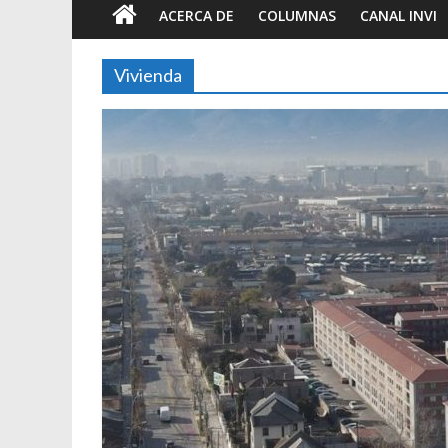
ACERCA DE
COLUMNAS
CANAL INVI
Vivienda
Foto-ensayos
Breve trilo
tiempo
7 junio 2023