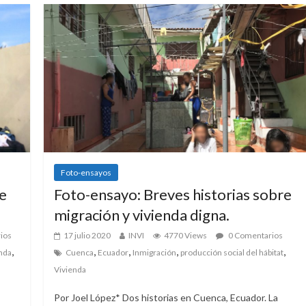
Foto-ensayos
e
Foto-ensayo: Breves historias sobre
migración y vivienda digna.
ios
17 julio 2020
INVI
4770 Views
0 Comentarios
,
,
,
,
,
nda
Cuenca
Ecuador
Inmigración
producción social del hábitat
Vivienda
Por Joel López* Dos historias en Cuenca, Ecuador. La