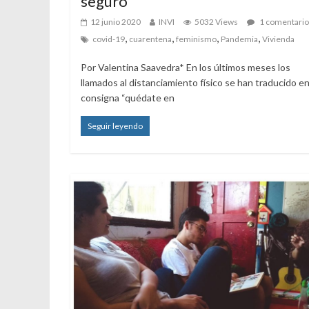
seguro
12 junio 2020
INVI
5032 Views
1 comentario
,
,
,
,
covid-19
cuarentena
feminismo
Pandemia
Vivienda
Por Valentina Saavedra* En los últimos meses los
llamados al distanciamiento físico se han traducido en
consigna “quédate en
Seguir leyendo