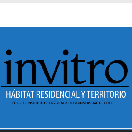
al pasado
necer en Dignidad
 Sesión 1 de ciclo de conversatorios 40 años INVI
r