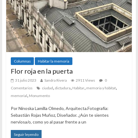
Columnas
Habitar la memoria
Flor roja en la puerta
31 julio 2023
Sandra Rivera
2911 Views
0
,
,
,
,
Comentarios
ciudad
dictadura
Habitar
memoria y hábitat
,
memorial
Monumento
Por Ninoska Lamilla Olmedo, Arquitecta.Fotografía:
Sebastián Rojas Muñoz, Diseñador. ¿Aún te sientes
nerviosa/o, como yo al pasar frente a un
Seguir leyendo