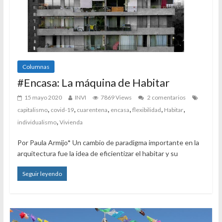
Columnas
#Encasa: La máquina de Habitar
15 mayo 2020
INVI
7869 Views
2 comentarios
,
,
,
,
,
,
capitalismo
covid-19
cuarentena
encasa
flexibilidad
Habitar
,
individualismo
Vivienda
Por Paula Armijo* Un cambio de paradigma importante en la
arquitectura fue la idea de eficientizar el habitar y su
Seguir leyendo