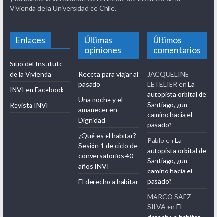
Vivienda de la Universidad de Chile.
Enlaces
Últimas
Últimos
opiniones
comentarios
Sitio del Instituto
de la Vivienda
Receta para viajar al
JACQUELINE
pasado
LETELIER
en
La
INVI en Facebook
autopista orbital de
Una noche y el
Santiago, ¿un
Revista INVI
amanecer en
camino hacia el
Dignidad
pasado?
¿Qué es el habitar?
Pablo
en
La
Sesión 1 de ciclo de
autopista orbital de
conversatorios 40
Santiago, ¿un
años INVI
camino hacia el
pasado?
El derecho a habitar
MARCO SAEZ
SILVA
en
El
derecho a habitar