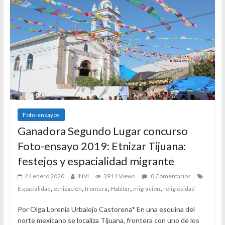
Foto-ensayos
Ganadora Segundo Lugar concurso
Foto-ensayo 2019: Etnizar Tijuana:
festejos y espacialidad migrante
24 enero 2020
INVI
3911 Views
0 Comentarios
,
,
,
,
,
Espacialidad
etnización
frontera
Habitar
migración
religiosidad
Por Olga Lorenia Urbalejo Castorena* En una esquina del
norte mexicano se localiza Tijuana, frontera con uno de los