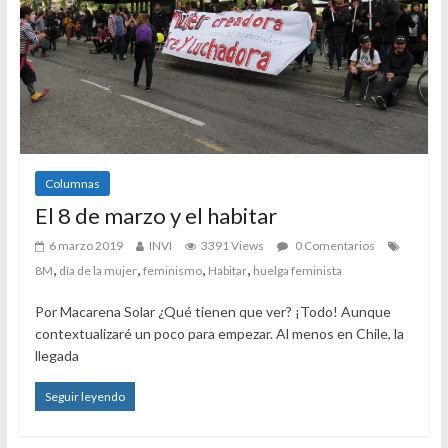
Columnas
El 8 de marzo y el habitar
6 marzo 2019
INVI
3391 Views
0 Comentarios
,
,
,
,
8M
día de la mujer
feminismo
Habitar
huelga feminista
Por Macarena Solar ¿Qué tienen que ver? ¡Todo! Aunque
contextualizaré un poco para empezar. Al menos en Chile, la
llegada
Seguir leyendo