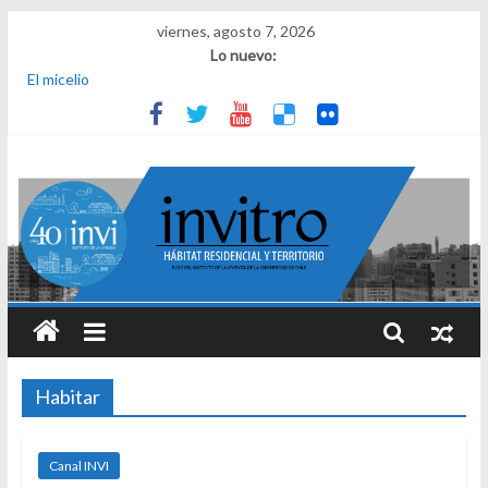
viernes, agosto 7, 2026
Lo nuevo:
El micelio
Receta para viajar al pasado
Una noche y el amanecer en Dignidad
¿Qué es el habitar? Sesión 1 de ciclo de conversatorios 40 años
INVI
El derecho a habitar
Habitar
Canal INVI