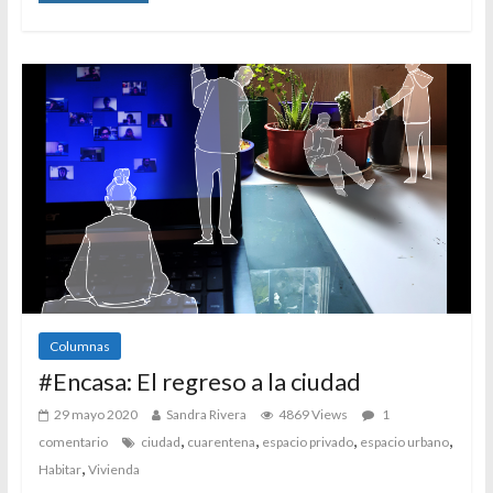
Columnas
#Encasa: El regreso a la ciudad
29 mayo 2020
Sandra Rivera
4869 Views
1
,
,
,
,
comentario
ciudad
cuarentena
espacio privado
espacio urbano
,
Habitar
Vivienda