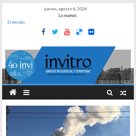
jueves, agosto 6, 2026
Lo nuevo:
El micelio
Receta para viajar al pasado
Una noche y el amanecer en Dignidad
¿Qué es el habitar? Sesión 1 de ciclo de conversatorios 40 años
INVI
El derecho a habitar