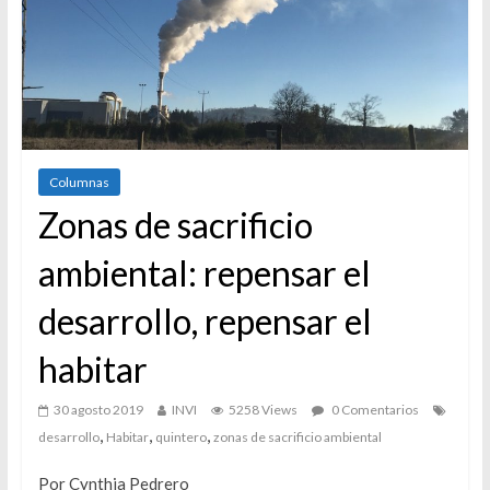
Columnas
Zonas de sacrificio
ambiental: repensar el
desarrollo, repensar el
habitar
30 agosto 2019
INVI
5258 Views
0 Comentarios
,
,
,
desarrollo
Habitar
quintero
zonas de sacrificio ambiental
Por Cynthia Pedrero