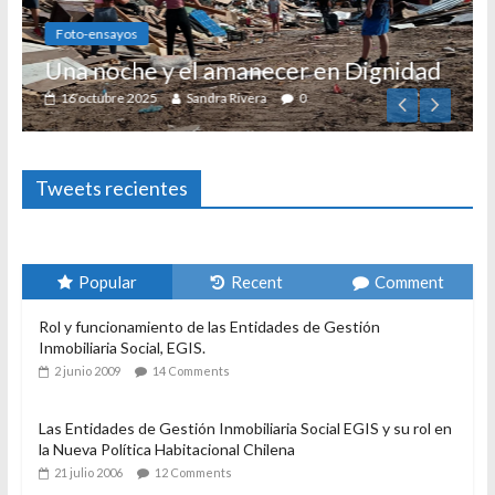
Foto-ensayos
Una noche y el amanecer en Dignidad
16 octubre 2025
Sandra Rivera
0
Tweets recientes
Popular
Recent
Comment
Rol y funcionamiento de las Entidades de Gestión
Inmobiliaria Social, EGIS.
2 junio 2009
14 Comments
Las Entidades de Gestión Inmobiliaria Social EGIS y su rol en
la Nueva Política Habitacional Chilena
21 julio 2006
12 Comments