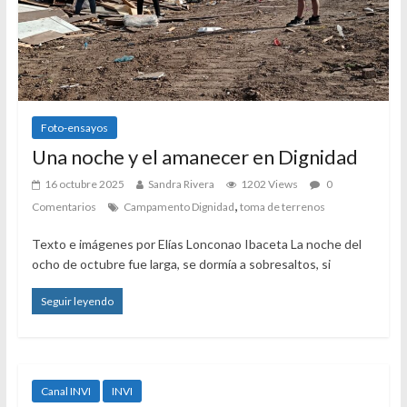
Foto-ensayos
Una noche y el amanecer en Dignidad
16 octubre 2025
Sandra Rivera
1202 Views
0
,
Comentarios
Campamento Dignidad
toma de terrenos
Texto e imágenes por Elías Lonconao Ibaceta La noche del
ocho de octubre fue larga, se dormía a sobresaltos, si
Seguir leyendo
Canal INVI
INVI