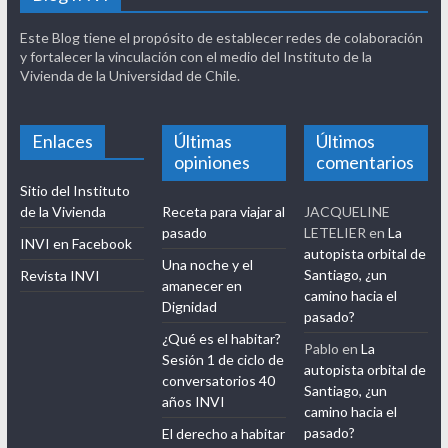
Este Blog tiene el propósito de establecer redes de colaboración
y fortalecer la vinculación con el medio del Instituto de la
Vivienda de la Universidad de Chile.
Enlaces
Últimas
Últimos
opiniones
comentarios
Sitio del Instituto
de la Vivienda
Receta para viajar al
JACQUELINE
pasado
LETELIER
en
La
INVI en Facebook
autopista orbital de
Una noche y el
Santiago, ¿un
Revista INVI
amanecer en
camino hacia el
Dignidad
pasado?
¿Qué es el habitar?
Pablo
en
La
Sesión 1 de ciclo de
autopista orbital de
conversatorios 40
Santiago, ¿un
años INVI
camino hacia el
pasado?
El derecho a habitar