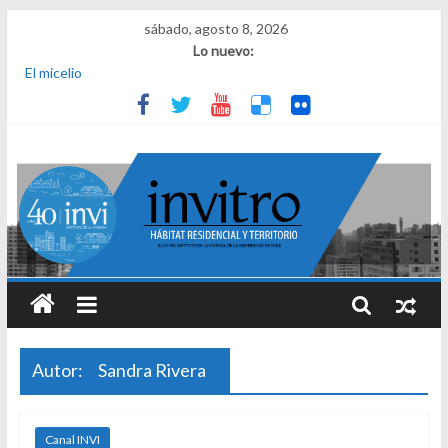
sábado, agosto 8, 2026
Lo nuevo:
El micelio
Receta para viajar al pasado
Una noche y el amanecer en Dignidad
¿Qué es el habitar? Sesión 1 de ciclo de conversatorios 40 años
INVI
El derecho a habitar
Autor:
Sandra Rivera
Canal INVI