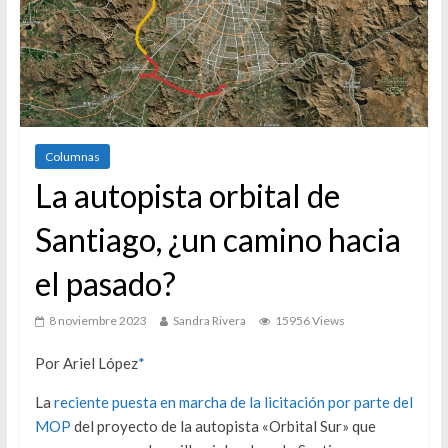
Columnas
La autopista orbital de
Santiago, ¿un camino hacia
el pasado?
8 noviembre 2023
Sandra Rivera
15956 Views
Por Ariel López
*
La
reciente puesta en marcha de la licitación por parte del
MOP
del proyecto de la autopista «Orbital Sur» que