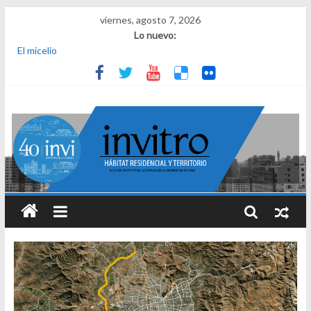
viernes, agosto 7, 2026
Lo nuevo:
El micelio
Receta para viajar al pasado
Una noche y el amanecer en Dignidad
¿Qué es el habitar? Sesión 1 de ciclo de conversatorios 40 años
INVI
El derecho a habitar