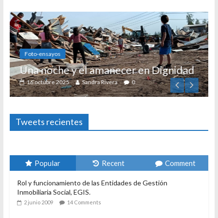
Foto-ensayos
Una noche y el amanecer en Dignidad
16 octubre 2025
Sandra Rivera
0
Tweets recientes
Popular
Recent
Comment
Rol y funcionamiento de las Entidades de Gestión
Inmobiliaria Social, EGIS.
2 junio 2009
14 Comments