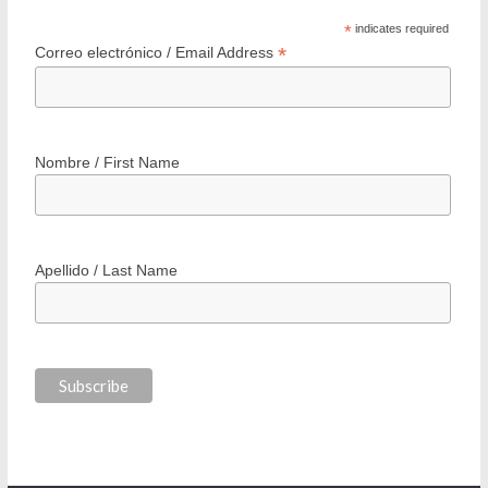
200 Barrios: Programa Integral de Regeneración Urbana
Minvu
25 agosto 2006
7 Comments
Recibe INVItro en tu correo
*
indicates required
*
Correo electrónico / Email Address
Nombre / First Name
Apellido / Last Name