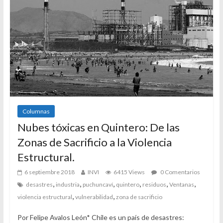
Columnas
Nubes tóxicas en Quintero: De las
Zonas de Sacrificio a la Violencia
Estructural.
6 septiembre 2018
INVI
6415 Views
0 Comentarios
,
,
,
,
,
,
desastres
industria
puchuncaví
quintero
residuos
Ventanas
,
,
violencia estructural
vulnerabilidad
zona de sacrificio
Por Felipe Avalos León* Chile es un país de desastres: