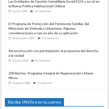
Popular
Recent
Comment
Rol y funcionamiento de las Entidades de Gestión
Inmobiliaria Social, EGIS.
2 junio 2009
14 Comments
Las Entidades de Gestión Inmobiliaria Social EGIS y su rol en
la Nueva Política Habitacional Chilena
21 julio 2006
12 Comments
El Programa de Protección del Patrimonio Familiar, del
Ministerio de Vivienda y Urbanismo. Algunas
consideraciones a casi un año de su aplicación
28 diciembre 2007
11 Comments
Reconstrucción con participación: la propuesta del derecho
a la ciudad
16 junio 2010
8 Comments