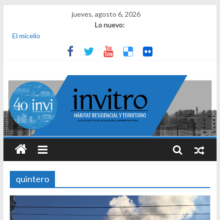
jueves, agosto 6, 2026
Lo nuevo:
El micelio
Receta para viajar al pasado
Una noche y el amanecer en Dignidad
¿Qué es el habitar? Sesión 1 de ciclo de conversatorios 40 años
INVI
El derecho a habitar
quintero