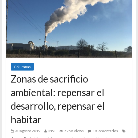
Columnas
Zonas de sacrificio
ambiental: repensar el
desarrollo, repensar el
habitar
30 agosto 2019
INVI
5258 Views
0 Comentarios
,
,
,