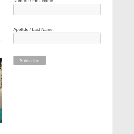
*
indicates required
*
Correo electrónico / Email Address
Nombre / First Name
Apellido / Last Name