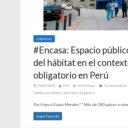
Columnas
#Encasa: Espacio públic
del hábitat en el context
obligatorio en Perú
9 abril 2020
INVI
4510 Views
0 Comentarios
,
,
habitat
movilidad
relaciones de género
Por Franco Evans Morales** Más de 180 países a nivel
Seguir leyendo