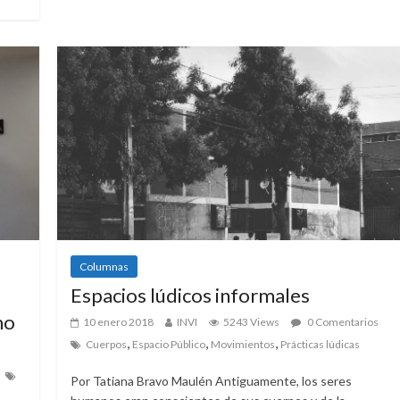
Columnas
Espacios lúdicos informales
mo
10 enero 2018
INVI
5243 Views
0 Comentarios
,
,
,
Cuerpos
Espacio Público
Movimientos
Prácticas lúdicas
Por Tatiana Bravo Maulén Antiguamente, los seres