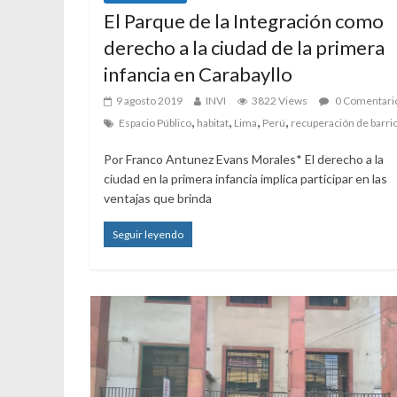
El Parque de la Integración como
derecho a la ciudad de la primera
infancia en Carabayllo
9 agosto 2019
INVI
3822 Views
0 Comentari
,
,
,
,
Espacio Público
habitat
Lima
Perú
recuperación de barri
Por Franco Antunez Evans Morales* El derecho a la
ciudad en la primera infancia implica participar en las
ventajas que brinda
Seguir leyendo