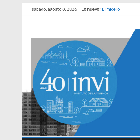
sábado, agosto 8, 2026
Lo nuevo:
El micelio
Receta para viajar 
Una noche y el ama
¿Qué es el habitar?
El derecho a habita