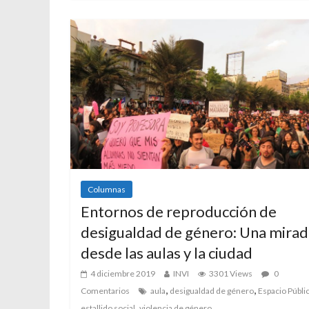
Columnas
Entornos de reproducción de
desigualdad de género: Una mirad
desde las aulas y la ciudad
4 diciembre 2019
INVI
3301 Views
0
,
,
Comentarios
aula
desigualdad de género
Espacio Públi
,
estallido social
violencia de género