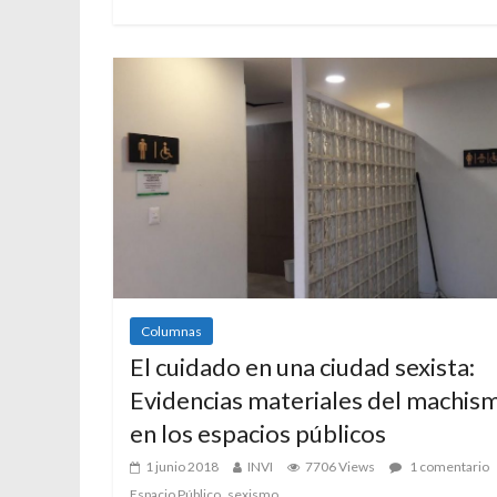
Columnas
El cuidado en una ciudad sexista:
Evidencias materiales del machis
en los espacios públicos
1 junio 2018
INVI
7706 Views
1 comentario
,
Espacio Público
sexismo