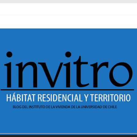
al pasado
necer en Dignidad
 Sesión 1 de ciclo de conversatorios 40 años INVI
r