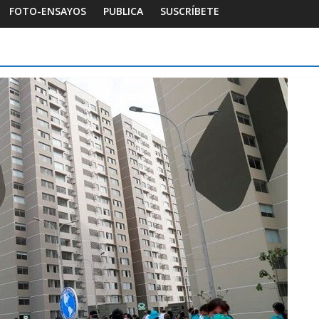
FOTO-ENSAYOS
PUBLICA
SUSCRÍBETE
Habitar la memoria
Foto-ensayos
gía de un espacio-
Una noche y el amanecer 
Dignidad
andra Rivera
0
16 octubre 2025
Sandra Rivera
0