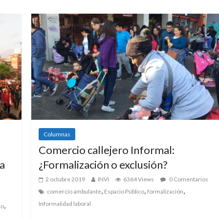
Columnas
Comercio callejero Informal:
a
¿Formalización o exclusión?
2 octubre 2019
INVI
6364 Views
0 Comentarios
,
,
,
comercio ambulante
Espacio Público
formalización
Informalidad laboral
,
co