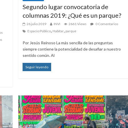
Segundo lugar convocatoria de
columnas 2019: ¿Qué es un parque?
26 julio 2019
INVI
2661 Views
0 Comentarios
,
,
Espacio Público
Habitar
parque
os
os
Por Jesús Reinoso La más sencilla de las preguntas
siempre contiene la potencialidad de desafiar a nuestro
sentido común. Al
Seguir leyendo