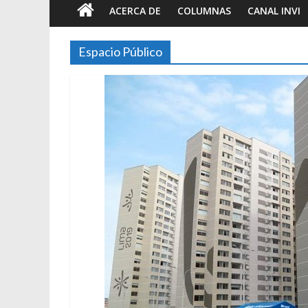
ACERCA DE
COLUMNAS
CANAL INVI
Espacio Público
Foto-ensayos
Breve trilo
tiempo
7 junio 2023
S