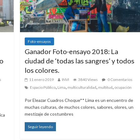
Foto-ensayos
Ganador Foto-ensayo 2018: La
do
ciudad de ‘todas las sangres’ y todos
los colores.
s
11 enero 2019
INVI
3840 Views
0 Comentarios
,
,
,
,
Espacio Público
Lima
multiculturalidad
multitud
ocupación
Por Eleazar Cuadros Choque** Lima es un encuentro de
muchas culturas, de muchos colores, sabores, olores, un
mestizaje de costumbres
ica
Seguir leyendo