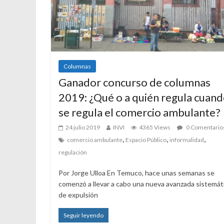
Columnas
Ganador concurso de columnas
2019: ¿Qué o a quién regula cuan
se regula el comercio ambulante?
24 julio 2019
INVI
4365 Views
0 Comentario
,
,
,
comercio ambulante
Espacio Público
informalidad
regulación
Por Jorge Ulloa En Temuco, hace unas semanas se
comenzó a llevar a cabo una nueva avanzada sistemát
de expulsión
Seguir leyendo