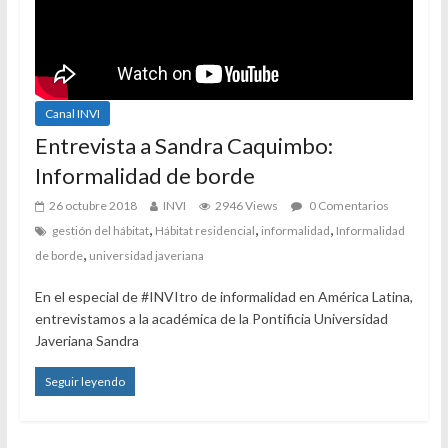
Canal INVI
Entrevista a Sandra Caquimbo:
Informalidad de borde
26 octubre 2018
INVI
2946 Views
0 Comentarios
,
,
,
gestión del hábitat
Hábitat residencial
informalidad
Informalidad
,
de borde
universidad javeriana
En el especial de #INVItro de informalidad en América Latina,
entrevistamos a la académica de la Pontificia Universidad
Javeriana Sandra
Seguir leyendo