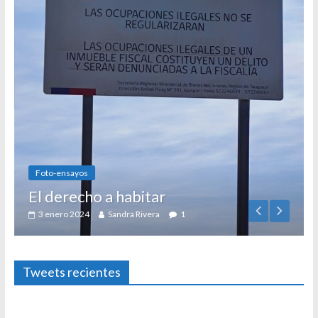
Foto-ensayos
El derecho a habitar
3 enero 2024
Sandra Rivera
1
Tweets recientes