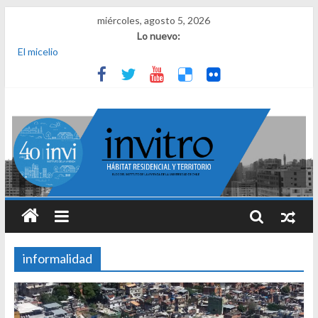
miércoles, agosto 5, 2026
Lo nuevo:
El micelio
Receta para viajar al pasado
Una noche y el amanecer en Dignidad
¿Qué es el habitar? Sesión 1 de ciclo de conversatorios 40 años
INVI
El derecho a habitar
informalidad