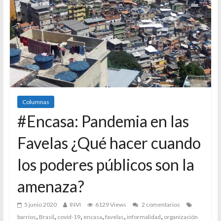
Columnas
#Encasa: Pandemia en las
Favelas ¿Qué hacer cuando
los poderes públicos son la
amenaza?
5 junio 2020
INVI
6129 Views
2 comentarios
,
,
,
,
,
,
barrios
Brasil
covid-19
encasa
favelas
informalidad
organización