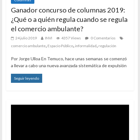
Ganador concurso de columnas 2019:
¿Qué o a quién regula cuando se regula
el comercio ambulante?
24 julio 2019
INVI
4357 Views
0 Comentarios
,
,
,
comercio ambulante
Espacio Público
informalidad
regulación
Por Jorge Ulloa En Temuco, hace unas semanas se comenzó
a llevar a cabo una nueva avanzada sistemática de expulsión
Seguir leyendo