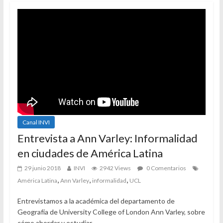
Canal INVI
Entrevista a Ann Varley: Informalidad
en ciudades de América Latina
29 junio 2018
INVI
2942 Views
0 Comentarios
,
,
,
América Latina
Ann Varley
informalidad
UCL
Entrevistamos a la académica del departamento de
Geografía de University College of London Ann Varley, sobre
cómo abordar y estudiar