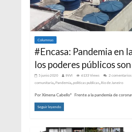
Columnas
#Encasa: Pandemia en l
los poderes públicos so
5 junio 2020
INVI
6133 Views
2 comentarios
,
,
,
comunitaria
Pandemia
politicas publicas
Rio de Janeiro
Por Ximena Cabello* Frente a la pandemia de coronav
Seguir leyendo