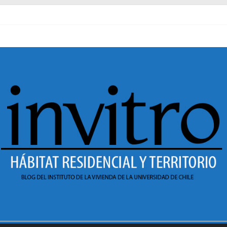
al pasado
necer en Dignidad
 Sesión 1 de ciclo de conversatorios 40 años INVI
r