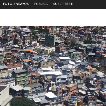
FOTO-ENSAYOS
PUBLICA
SUSCRÍBETE
Habitar la memoria
Foto-ensayos
gía de un espacio-
Una noche y el amanecer 
Dignidad
andra Rivera
0
16 octubre 2025
Sandra Rivera
0