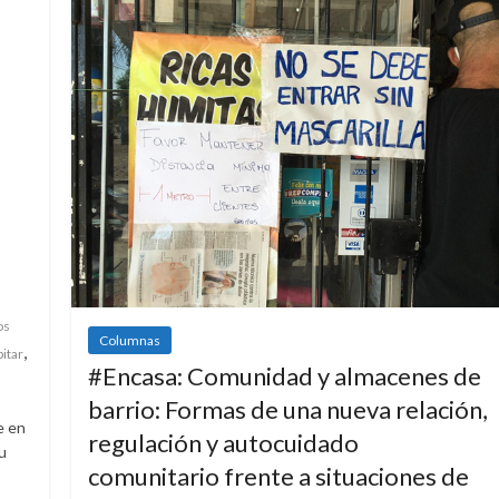
os
Columnas
,
itar
#Encasa: Comunidad y almacenes de
barrio: Formas de una nueva relación,
e en
regulación y autocuidado
su
comunitario frente a situaciones de