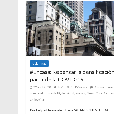
Columnas
#Encasa: Repensar la densificación
partir de la COVID-19
22 abril 2020
INVI
5515 Views
1 comentario
,
,
,
,
,
compacidad
covid-19
densidad
encasa
Nueva York
Santiag
,
Chile
virus
Por Felipe Hernández Trejo “ABANDONEN TODA