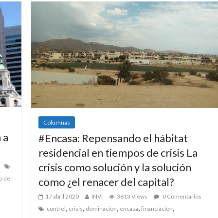
Columnas
 a
#Encasa: Repensando el hábitat
residencial en tiempos de crisis La
crisis como solución y la solución
o de
como ¿el renacer del capital?
17 abril 2020
INVI
3613 Views
0 Comentarios
,
,
,
,
,
control
crisis
dominación
encasa
financiación