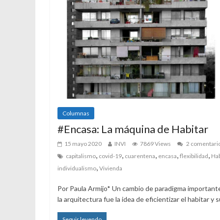
Columnas
#Encasa: La máquina de Habitar
15 mayo 2020
INVI
7869 Views
2 comentari
,
,
,
,
,
capitalismo
covid-19
cuarentena
encasa
flexibilidad
Hab
,
individualismo
Vivienda
Por Paula Armijo* Un cambio de paradigma important
la arquitectura fue la idea de eficientizar el habitar y 
Seguir leyendo