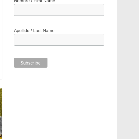
*
indicates required
*
Correo electrónico / Email Address
Nombre / First Name
Apellido / Last Name