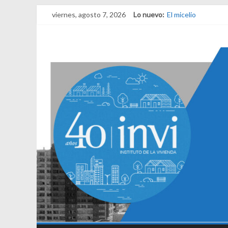
viernes, agosto 7, 2026
Lo nuevo:
El micelio
Receta para viajar 
Una noche y el ama
¿Qué es el habitar?
El derecho a habita