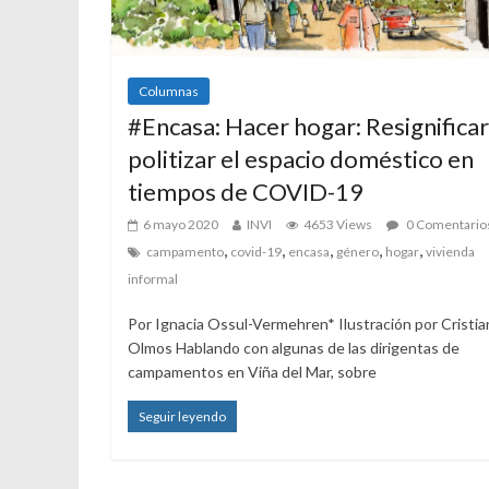
Columnas
#Encasa: Hacer hogar: Resignificar
politizar el espacio doméstico en
tiempos de COVID-19
6 mayo 2020
INVI
4653 Views
0 Comentario
,
,
,
,
,
campamento
covid-19
encasa
género
hogar
vivienda
informal
Por Ignacia Ossul-Vermehren* Ilustración por Cristia
Olmos Hablando con algunas de las dirigentas de
campamentos en Viña del Mar, sobre
Seguir leyendo