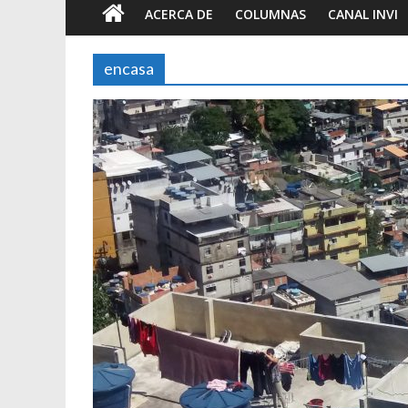
ACERCA DE
COLUMNAS
CANAL INVI
encasa
Foto-ensayos
Breve trilo
tiempo
7 junio 2023
S