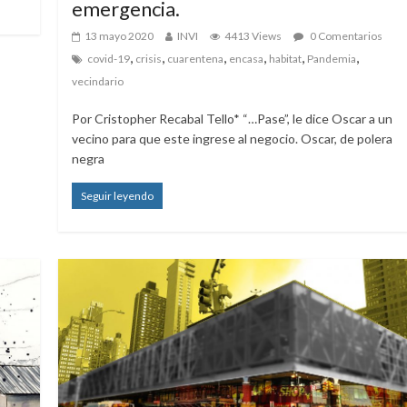
emergencia.
13 mayo 2020
INVI
4413 Views
0 Comentarios
,
,
,
,
,
,
covid-19
crisis
cuarentena
encasa
habitat
Pandemia
vecindario
Por Cristopher Recabal Tello* “…Pase”, le dice Oscar a un
vecino para que este ingrese al negocio. Oscar, de polera
negra
Seguir leyendo