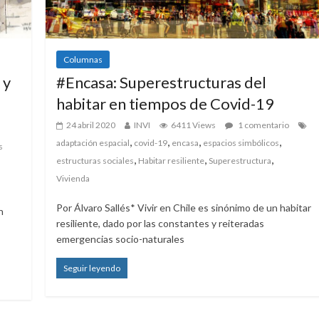
Columnas
 y
#Encasa: Superestructuras del
habitar en tiempos de Covid-19
24 abril 2020
INVI
6411 Views
1 comentario
,
,
,
,
adaptación espacial
covid-19
encasa
espacios simbólicos
s
,
,
,
estructuras sociales
Habitar resiliente
Superestructura
Vivienda
Por Álvaro Sallés* Vivir en Chile es sinónimo de un habitar
n
resiliente, dado por las constantes y reiteradas
emergencias socio-naturales
Seguir leyendo