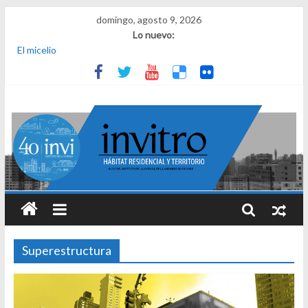
domingo, agosto 9, 2026
Lo nuevo:
El micelio
Receta para viajar al pasado
Una noche y el amanecer en Dignidad
¿Qué es el habitar? Sesión 1 de ciclo de conversatorios 40 años
INVI
El derecho a habitar
Superestructura