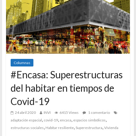
Columnas
#Encasa: Superestructuras
del habitar en tiempos de
Covid-19
24 abril 2020
INVI
6415 Views
1 comentario
,
,
,
,
adaptación espacial
covid-19
encasa
espacios simbólicos
,
,
,
estructuras sociales
Habitar resiliente
Superestructura
Vivienda