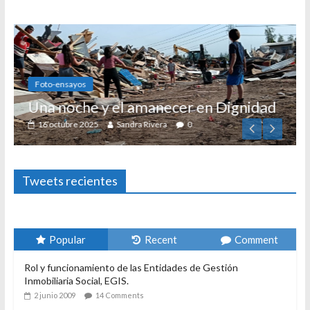
Foto-ensayos
Una noche y el amanecer en Dignidad
16 octubre 2025
Sandra Rivera
0
Tweets recientes
Popular
Recent
Comment
Rol y funcionamiento de las Entidades de Gestión
Inmobiliaria Social, EGIS.
2 junio 2009
14 Comments