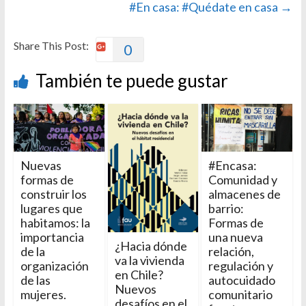
#En casa: #Quédate en casa
→
Share This Post:
0
También te puede gustar
Nuevas
#Encasa:
formas de
Comunidad y
construir los
almacenes de
lugares que
barrio:
habitamos: la
Formas de
importancia
una nueva
¿Hacia dónde
de la
relación,
va la vivienda
organización
regulación y
en Chile?
de las
autocuidado
Nuevos
mujeres.
comunitario
desafíos en el