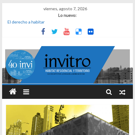
viernes, agosto 7, 2026
Lo nuevo:
El derecho a habitar
El micelio
Receta para viajar al pasado
Una noche y el amanecer en Dignidad
¿Qué es el habitar? Sesión 1 de ciclo de conversatorios 40 años
INVI