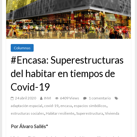
Columnas
#Encasa: Superestructuras
del habitar en tiempos de
Covid-19
24 abril 2020
INVI
6409 Views
1 comentario
,
,
,
,
adaptación espacial
covid-19
encasa
espacios simbólicos
,
,
,
estructuras sociales
Habitar resiliente
Superestructura
Vivienda
Por Álvaro Sallés*