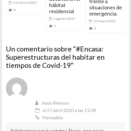
frente a
11 marzo 2020
hábitat
situaciones de
0
residencial
emergencia.
1 agosto 2017
13 mayo 2020
2
0
Un comentario sobre “
#Encasa:
Superestructuras del habitar en
tiempos de Covid-19
”
Jesús Reinoso
el 27 abril 2020 a las 13:39
Permalink
Felicitaciones por tu columna Álvaro, creo que la