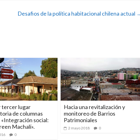
Desafios de la política habitacional chilena actual
tercer lugar
Hacia una revitalización y
toria de columnas
monitoreo de Barrios
 «Integración social:
Patrimoniales
reen Machalí».
2 mayo 2018
0
2016
0