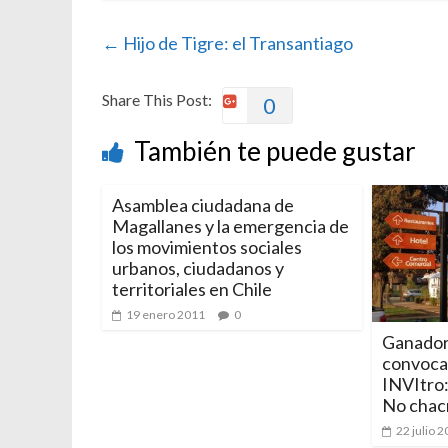
←
Hijo de Tigre: el Transantiago
Share This Post:
0
También te puede gustar
Asamblea ciudadana de
Magallanes y la emergencia de
los movimientos sociales
urbanos, ciudadanos y
territoriales en Chile
19 enero 2011
0
Ganador 
convoca
INVItro:
No chac
22 julio 