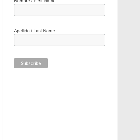
*
indicates required
*
Correo electrónico / Email Address
Nombre / First Name
Apellido / Last Name