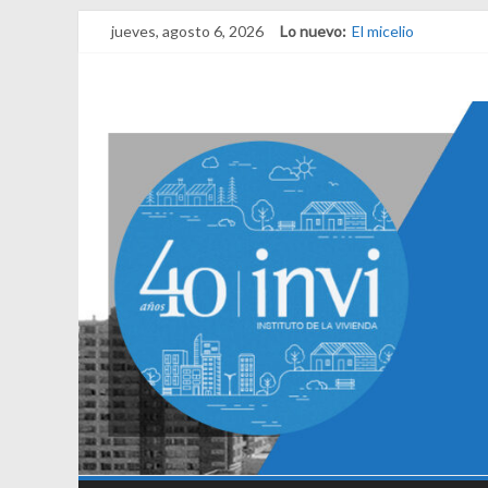
jueves, agosto 6, 2026
Lo nuevo:
El micelio
Receta para viajar a
Una noche y el ama
¿Qué es el habitar?
El derecho a habitar