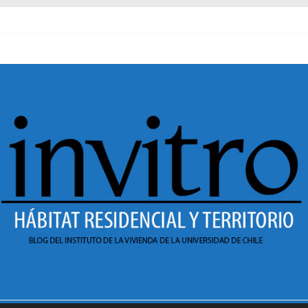
l pasado
necer en Dignidad
 Sesión 1 de ciclo de conversatorios 40 años INVI