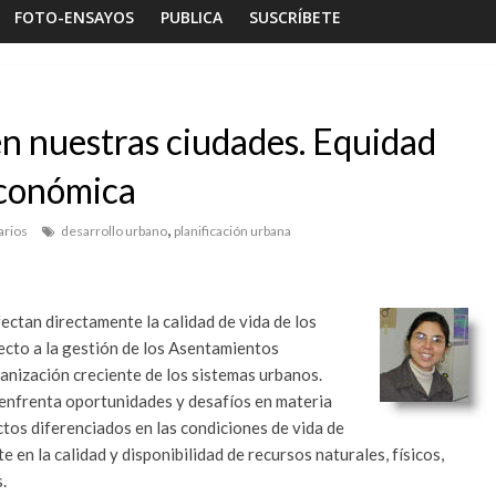
FOTO-ENSAYOS
PUBLICA
SUSCRÍBETE
 en nuestras ciudades. Equidad
 económica
,
rios
desarrollo urbano
planificación urbana
ectan directamente la calidad de vida de los
ecto a la gestión de los Asentamientos
anización creciente de los sistemas urbanos.
sayos
Habitar la memoria
Foto-ensayos
s enfrenta oportunidades y desafíos en materia
 trilogía de un espacio-
Una noche y el ama
ctos diferenciados en las condiciones de vida de
po
Dignidad
 en la calidad y disponibilidad de recursos naturales, físicos,
 2023
Sandra Rivera
0
16 octubre 2025
Sandra Rive
.