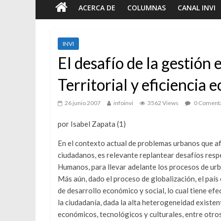
ACERCA DE
COLUMNAS
CANAL INVI
INVI
El desafío de la gestión
Territorial y eficiencia
26 junio 2007
infoinvi
3562 Views
0 Comenta
por Isabel Zapata (1)
En el contexto actual de problemas urbanos que af
ciudadanos, es relevante replantear desafíos resp
Humanos, para llevar adelante los procesos de urb
Foto-en
Más aún, dado el proceso de globalización, el paí
Breve
de desarrollo económico y social, lo cual tiene efe
tiem
la ciudadanía, dada la alta heterogeneidad existente
7 junio
económicos, tecnológicos y culturales, entre otros