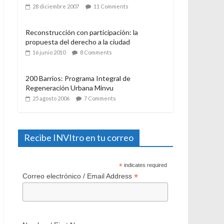
21 julio 2006
12 Comments
El Programa de Protección del Patrimonio
Familiar, del Ministerio de Vivienda y
Urbanismo. Algunas consideraciones a casi
un año de su aplicación
28 diciembre 2007
11 Comments
Reconstrucción con participación: la
propuesta del derecho a la ciudad
16 junio 2010
8 Comments
200 Barrios: Programa Integral de
Regeneración Urbana Minvu
25 agosto 2006
7 Comments
Recibe INVItro en tu correo