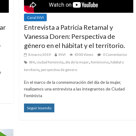
Canal INVI
ar
Entrevista a Patricia Retamal y
Vanessa Doren: Perspectiva de
género en el hábitat y el territorio.
s
8 marzo 2019
INVI
4500 Views
0 Comentarios
,
,
,
,
8M
ciudad feminista
día de la mujer
feminismo
hábitat y
,
territorio
perspectiva de género
e
En el marco de la conmemoración del día de la mujer,
realizamos una entrevista a las integrantes de Ciudad
Feminista
Seguir leyendo