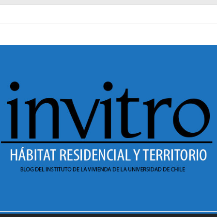
tar
r al pasado
amanecer en Dignidad
ar? Sesión 1 de ciclo de conversatorios 40 años INVI