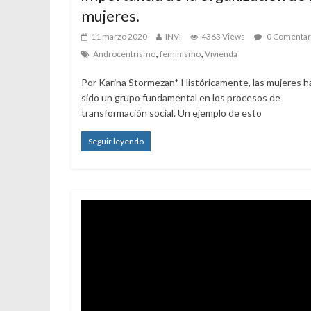
mujeres.
11 marzo 2020
INVI
4363 Views
0 Comentar
,
,
Androcentrismo
feminismo
Vivienda
Por Karina Stormezan* Históricamente, las mujeres h
sido un grupo fundamental en los procesos de
transformación social. Un ejemplo de esto
Seguir leyendo