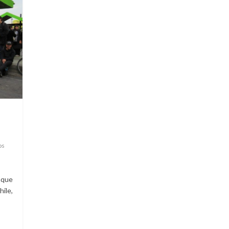
os
nque
ile,