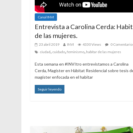
Canal INVI
Entrevista a Carolina Cerda: Habit
de las mujeres.
23 abril 2019
INVI
4330 Views
0 Comentario
,
,
,
ciudad
cuidado
feminismo
habitar de las mujeres
Esta semana en #INVItro entrevistamos a Carolina
Cerda, Magíster en Hábitat Residencial sobre tesis d
magíster enfocada en el habitar
Seguir leyendo