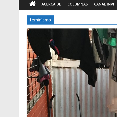
ACERCA DE
COLUMNAS
CANAL INVI
feminismo
Foto-ensayos
Ha
Breve trilog
tiempo
7 junio 2023
Sa