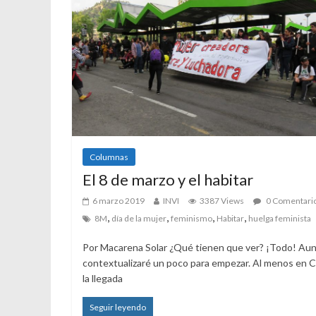
Columnas
El 8 de marzo y el habitar
6 marzo 2019
INVI
3387 Views
0 Comentari
,
,
,
,
8M
día de la mujer
feminismo
Habitar
huelga feminista
Por Macarena Solar ¿Qué tienen que ver? ¡Todo! Au
contextualizaré un poco para empezar. Al menos en Ch
la llegada
Seguir leyendo