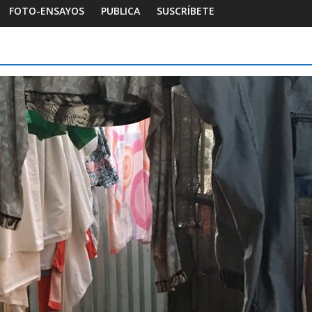
FOTO-ENSAYOS
PUBLICA
SUSCRÍBETE
bitar la memoria
Foto-ensayos
ía de un espacio-
Una noche y el amanecer e
Dignidad
ndra Rivera
0
16 octubre 2025
Sandra Rivera
0