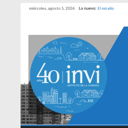
miércoles, agosto 5, 2026
Lo nuevo:
El derecho a habi
El micelio
Receta para viaja
Una noche y el 
¿Qué es el habit