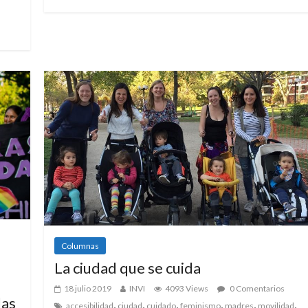
Columnas
La ciudad que se cuida
18 julio 2019
INVI
4093 Views
0 Comentarios
las
,
,
,
,
,
,
accesibilidad
ciudad
cuidado
feminismo
madres
movilidad