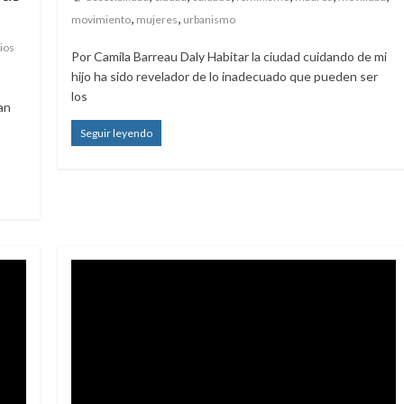
,
,
movimiento
mujeres
urbanismo
ios
Por Camila Barreau Daly Habitar la ciudad cuidando de mi
hijo ha sido revelador de lo inadecuado que pueden ser
los
an
Seguir leyendo