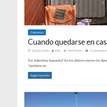
Columnas
Cuando quedarse en casa
12 junio 2020
INVI
5029 Views
1 comentario
Por Valentina Saavedra* En los últimos meses los llam
“quédate en
Seguir leyendo