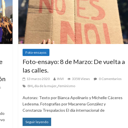
Foto-ensayos
e
Foto-ensayo: 8 de Marzo: De vuelta a
las calles.
ón
13 marzo 2020
INVI
3358 Views
0 Comentarios
,
,
8M
día de la mujer
feminismo
s
Autoras: Texto por Bianca Apolinario y Michelle Cáceres
Ledesma. Fotografías por Macarena González y
Constanza Trespalacios El día internacional de
ndo
evo
Seguir leyendo