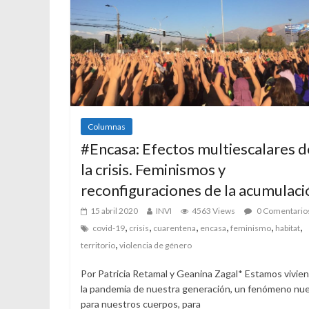
Columnas
#Encasa: Efectos multiescalares d
la crisis. Feminismos y
reconfiguraciones de la acumulaci
15 abril 2020
INVI
4563 Views
0 Comentario
,
,
,
,
,
,
covid-19
crisis
cuarentena
encasa
feminismo
habitat
,
territorio
violencia de género
Por Patricia Retamal y Geanina Zagal* Estamos vivie
la pandemia de nuestra generación, un fenómeno nu
para nuestros cuerpos, para