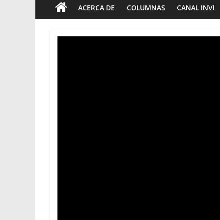
ACERCA DE
COLUMNAS
CANAL INVI
Foto-ensayo
Breve tr
tiempo
7 junio 2023