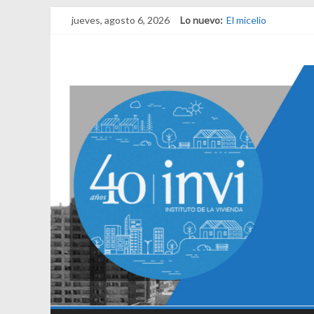
jueves, agosto 6, 2026
Lo nuevo:
El micelio
Receta para viajar a
Una noche y el ama
¿Qué es el habitar?
El derecho a habitar