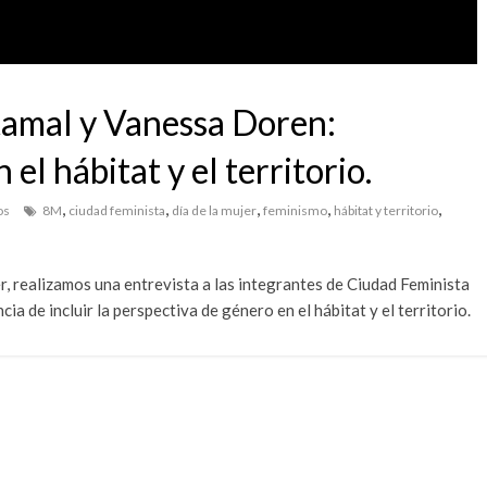
etamal y Vanessa Doren:
el hábitat y el territorio.
,
,
,
,
,
os
8M
ciudad feminista
día de la mujer
feminismo
hábitat y territorio
r, realizamos una entrevista a las integrantes de Ciudad Feminista
a de incluir la perspectiva de género en el hábitat y el territorio.