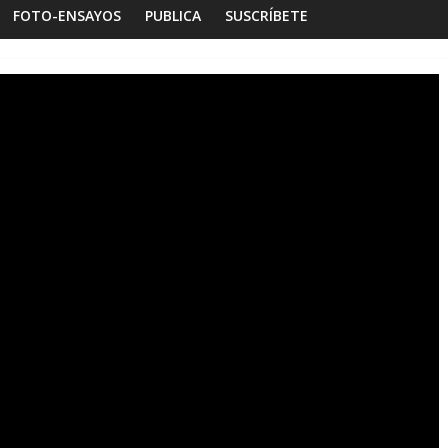
FOTO-ENSAYOS
PUBLICA
SUSCRÍBETE
s
Habitar la memoria
Foto-ensayos
ilogía de un espacio-
Una noche y el amanec
Dignidad
Sandra Rivera
0
16 octubre 2025
Sandra Rivera