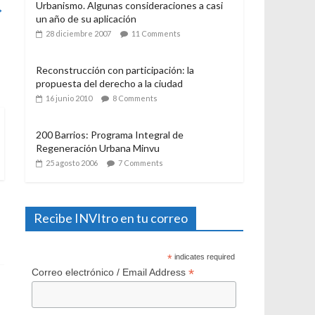
→
21 julio 2006
12 Comments
El Programa de Protección del Patrimonio
Familiar, del Ministerio de Vivienda y
Urbanismo. Algunas consideraciones a casi
un año de su aplicación
28 diciembre 2007
11 Comments
Reconstrucción con participación: la
propuesta del derecho a la ciudad
16 junio 2010
8 Comments
200 Barrios: Programa Integral de
Regeneración Urbana Minvu
25 agosto 2006
7 Comments
Recibe INVItro en tu correo