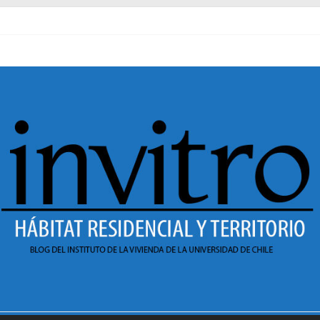
l pasado
necer en Dignidad
 Sesión 1 de ciclo de conversatorios 40 años INVI