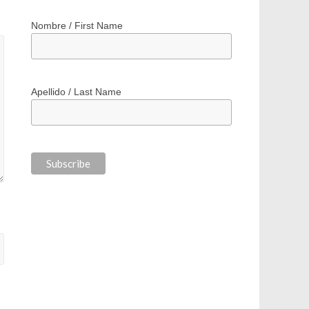
*
indicates required
*
Correo electrónico / Email Address
Nombre / First Name
Apellido / Last Name