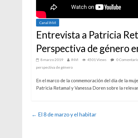
Canal INVI
Entrevista a Patricia R
Perspectiva de género en 
8 marzo 2019
INVI
4501 Views
0 Comentari
perspectiva de género
En el marco de la conmemoración del día de la muje
Patricia Retamal y Vanessa Doren sobre la relevanci
←
El 8 de marzo y el habitar