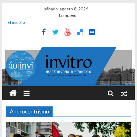
sábado, agosto 8, 2026
Lo nuevo:
El micelio
Receta para viajar al pasado
Una noche y el amanecer en Dignidad
¿Qué es el habitar? Sesión 1 de ciclo de conversatorios 40 años
INVI
El derecho a habitar
Androcentrismo