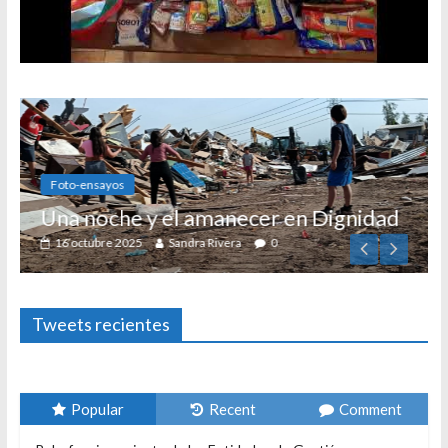
Foto-ensayos
Una noche y el amanecer en Dignidad
16 octubre 2025
Sandra Rivera
0
Tweets recientes
Popular
Recent
Comment