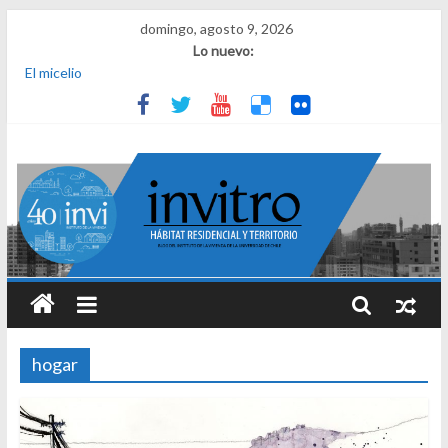
domingo, agosto 9, 2026
Lo nuevo:
El micelio
Receta para viajar al pasado
Una noche y el amanecer en Dignidad
¿Qué es el habitar? Sesión 1 de ciclo de conversatorios 40 años
INVI
El derecho a habitar
hogar