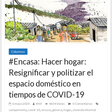
Columnas
#Encasa: Hacer hogar:
Resignificar y politizar el
espacio doméstico en
tiempos de COVID-19
6 mayo 2020
INVI
4654 Views
0 Comentarios
,
,
,
,
,
campamento
covid-19
encasa
género
hogar
vivienda informal