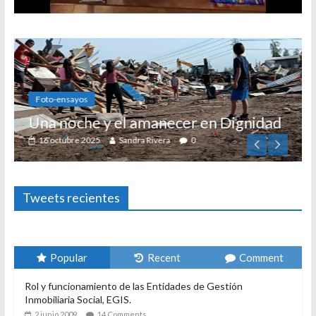
Foto-ensayos
Una noche y el amanecer en Dignidad
16 octubre 2025
Sandra Rivera
0
Tweets recientes
Popular
Recent
Comment
Rol y funcionamiento de las Entidades de Gestión
Inmobiliaria Social, EGIS.
2 junio 2009
14 Comments