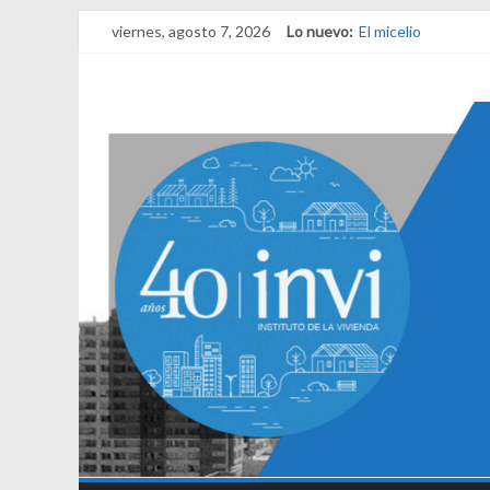
viernes, agosto 7, 2026
Lo nuevo:
El micelio
Receta para viajar 
Una noche y el ama
¿Qué es el habitar?
El derecho a habita