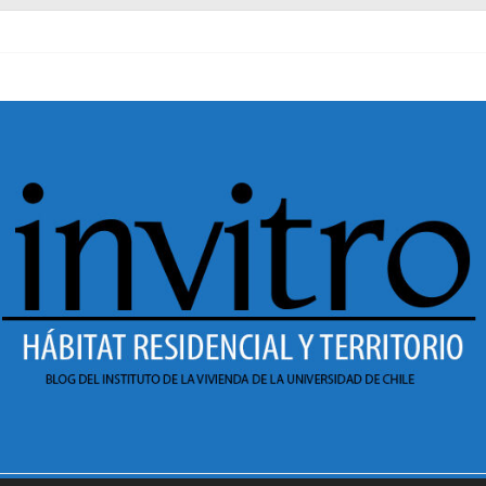
al pasado
necer en Dignidad
 Sesión 1 de ciclo de conversatorios 40 años INVI
r