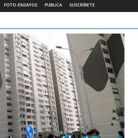
FOTO-ENSAYOS
PUBLICA
SUSCRÍBETE
Foto-ensayos
Habitar la memoria
Breve trilogía de un espacio-
tiempo
7 junio 2023
Sandra Rivera
0