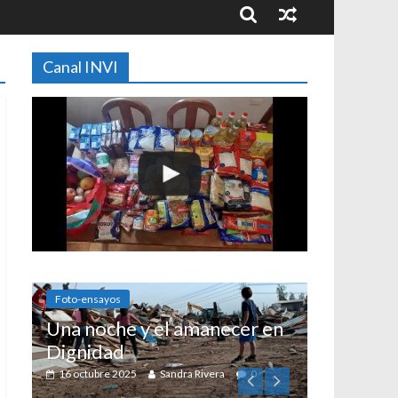
Canal INVI
Foto-ensayos
Una noche y el amanecer en
Dignidad
16 octubre 2025
Sandra Rivera
0