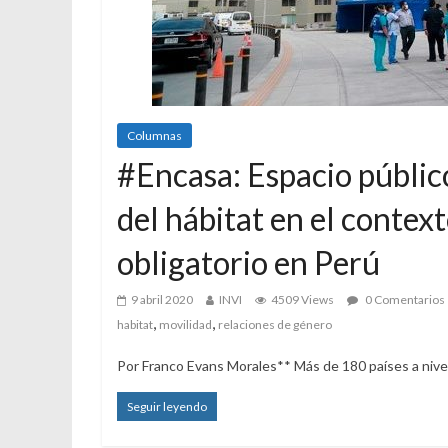
Columnas
#Encasa: Espacio públic
del hábitat en el context
obligatorio en Perú
9 abril 2020
INVI
4509 Views
0 Comentarios
,
,
habitat
movilidad
relaciones de género
Por Franco Evans Morales** Más de 180 países a nivel
Seguir leyendo