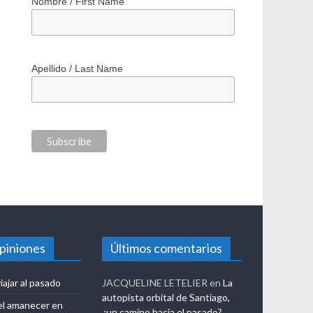
Nombre / First Name
Apellido / Last Name
opiniones
Últimos comentarios
iajar al pasado
JACQUELINE LETELIER
en
La