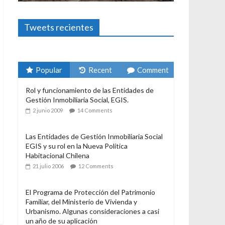
Foto-ensayos
El derecho a
Tweets recientes
3 enero 2024
S
Popular
Recent
Comment
Rol y funcionamiento de las Entidades de
Gestión Inmobiliaria Social, EGIS.
2 junio 2009
14 Comments
Las Entidades de Gestión Inmobiliaria Social
EGIS y su rol en la Nueva Política
Habitacional Chilena
21 julio 2006
12 Comments
El Programa de Protección del Patrimonio
Familiar, del Ministerio de Vivienda y