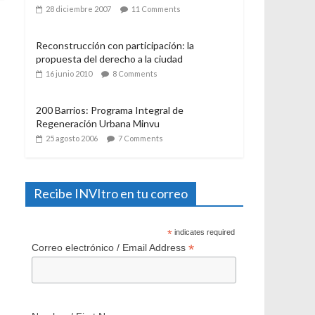
Urbanismo. Algunas consideraciones a casi
un año de su aplicación
28 diciembre 2007
11 Comments
Reconstrucción con participación: la
propuesta del derecho a la ciudad
16 junio 2010
8 Comments
200 Barrios: Programa Integral de
Regeneración Urbana Minvu
25 agosto 2006
7 Comments
Recibe INVItro en tu correo
*
indicates required
*
Correo electrónico / Email Address