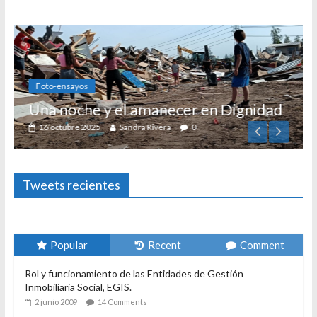
Foto-ensayos
Una noche y el amanecer en Dignidad
16 octubre 2025
Sandra Rivera
0
Tweets recientes
Popular
Recent
Comment
Rol y funcionamiento de las Entidades de Gestión
Inmobiliaria Social, EGIS.
2 junio 2009
14 Comments