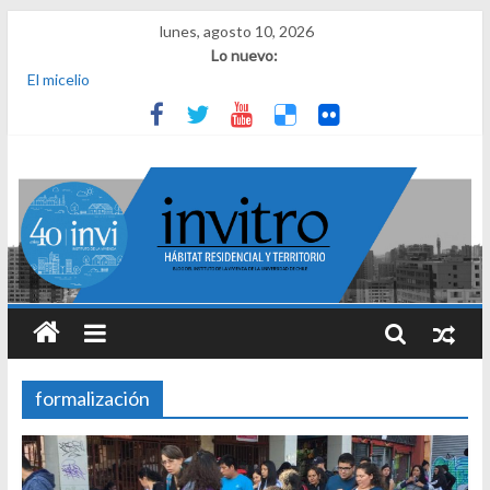
lunes, agosto 10, 2026
Lo nuevo:
El micelio
Receta para viajar al pasado
Una noche y el amanecer en Dignidad
¿Qué es el habitar? Sesión 1 de ciclo de conversatorios 40 años
INVI
El derecho a habitar
formalización