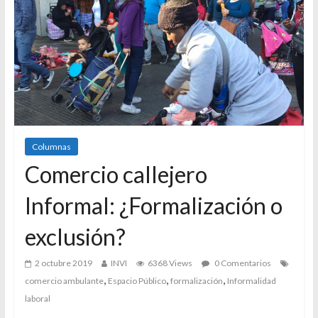
Columnas
Comercio callejero
Informal: ¿Formalización o
exclusión?
2 octubre 2019
INVI
6368 Views
0 Comentarios
,
,
,
comercio ambulante
Espacio Público
formalización
Informalidad
laboral