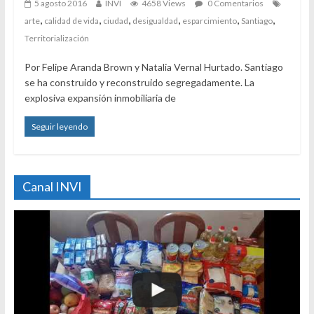
5 agosto 2016
INVI
4658 Views
0 Comentarios
,
,
,
,
,
,
arte
calidad de vida
ciudad
desigualdad
esparcimiento
Santiago
Territorialización
Por Felipe Aranda Brown y Natalia Vernal Hurtado. Santiago
se ha construido y reconstruido segregadamente. La
explosiva expansión inmobiliaria de
Seguir leyendo
Canal INVI