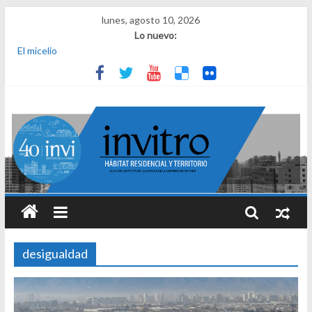
lunes, agosto 10, 2026
Lo nuevo:
El micelio
Receta para viajar al pasado
Una noche y el amanecer en Dignidad
¿Qué es el habitar? Sesión 1 de ciclo de conversatorios 40 años
INVI
El derecho a habitar
desigualdad