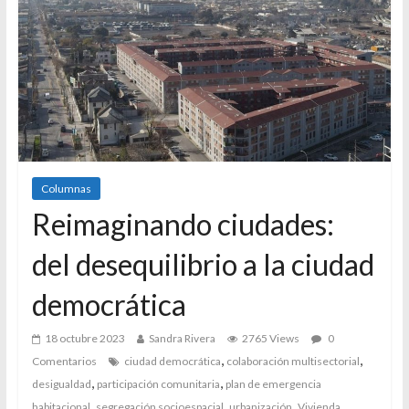
Columnas
Reimaginando ciudades:
del desequilibrio a la ciudad
democrática
18 octubre 2023
Sandra Rivera
2765 Views
0
,
,
Comentarios
ciudad democrática
colaboración multisectorial
,
,
desigualdad
participación comunitaria
plan de emergencia
,
,
,
habitacional
segregación socioespacial
urbanización
Vivienda