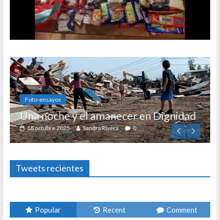
Foto-ensayos
Una noche y el amanecer en Dignidad
16 octubre 2025
Sandra Rivera
0
Tweets recientes
Popular
Recent
Comment