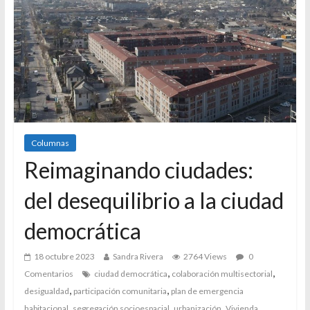
Columnas
Reimaginando ciudades:
del desequilibrio a la ciudad
democrática
18 octubre 2023
Sandra Rivera
2764 Views
0
,
,
Comentarios
ciudad democrática
colaboración multisectorial
,
,
desigualdad
participación comunitaria
plan de emergencia
,
,
,
habitacional
segregación socioespacial
urbanización
Vivienda