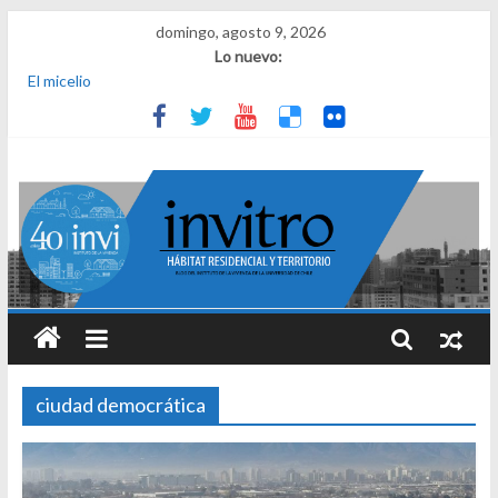
domingo, agosto 9, 2026
Lo nuevo:
El micelio
Receta para viajar al pasado
Una noche y el amanecer en Dignidad
¿Qué es el habitar? Sesión 1 de ciclo de conversatorios 40 años
INVI
El derecho a habitar
ciudad democrática