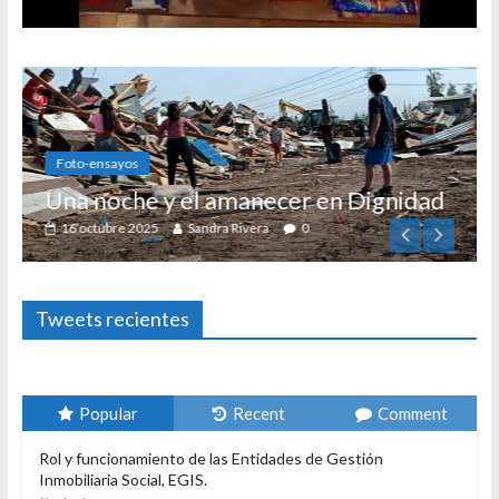
Foto-ensayos
Una noche y el amanecer en Dignidad
16 octubre 2025
Sandra Rivera
0
Tweets recientes
E
Popular
Recent
Comment
Rol y funcionamiento de las Entidades de Gestión
Inmobiliaria Social, EGIS.