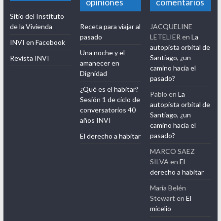
opiniones
comentarios
Sitio del Instituto
de la Vivienda
Receta para viajar al
JACQUELINE
pasado
LETELIER
en
La
INVI en Facebook
autopista orbital de
Una noche y el
Santiago, ¿un
Revista INVI
amanecer en
camino hacia el
Dignidad
pasado?
¿Qué es el habitar?
Pablo
en
La
Sesión 1 de ciclo de
autopista orbital de
conversatorios 40
Santiago, ¿un
años INVI
camino hacia el
pasado?
El derecho a habitar
MARCO SAEZ
SILVA
en
El
derecho a habitar
María Belén
Stewart
en
El
micelio