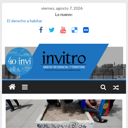
viernes, agosto 7, 2026
Lo nuevo:
El derecho a habitar
El micelio
Receta para viajar al pasado
Una noche y el amanecer en Dignidad
¿Qué es el habitar? Sesión 1 de ciclo de conversatorios 40 años
INVI