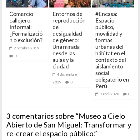
Comercio
Entornos de
#Encasa:
callejero
reproducción
Espacio
Informal:
de
público,
¿Formalizació
desigualdad
movilidad y
n o exclusión?
de género:
formas
Una mirada
urbanas del
2 octubre 2019
desde las
hábitat en el
0
aulas y la
contexto del
ciudad
aislamiento
social
4 diciembre
obligatorio en
2019
0
Perú
9 abril 2020
0
3 comentarios sobre “
Museo a Cielo
Abierto de San Miguel: Transformar y
re-crear el espacio público.
”