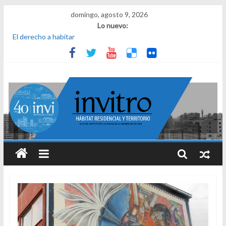
domingo, agosto 9, 2026
Lo nuevo:
El derecho a habitar
El micelio
Receta para viajar al pasado
Una noche y el amanecer en Dignidad
¿Qué es el habitar? Sesión 1 de ciclo de conversatorios 40 años
INVI