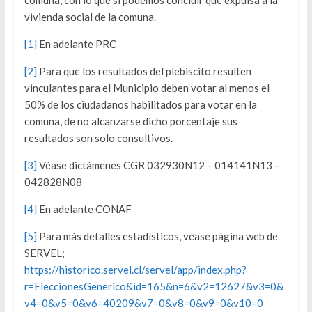
comuna, con lo que sí podemos concluir que expulsa a la
vivienda social de la comuna.
[1]
En adelante PRC
[2]
Para que los resultados del plebiscito resulten
vinculantes para el Municipio deben votar al menos el
50% de los ciudadanos habilitados para votar en la
comuna, de no alcanzarse dicho porcentaje sus
resultados son solo consultivos.
[3]
Véase dictámenes CGR 032930N12 – 014141N13 –
042828N08
[4]
En adelante CONAF
[5]
Para más detalles estadísticos, véase página web de
SERVEL;
https://historico.servel.cl/servel/app/index.php?
r=EleccionesGenerico&id=165&n=6&v2=12627&v3=0&
v4=0&v5=0&v6=40209&v7=0&v8=0&v9=0&v10=0