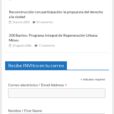
Reconstrucción con participación: la propuesta del derecho
a la ciudad
16 junio 2010
8 Comments
200 Barrios: Programa Integral de Regeneración Urbana
Minvu
25 agosto 2006
7 Comments
Recibe INVItro en tu correo
*
indicates required
*
Correo electrónico / Email Address
Nombre / First Name