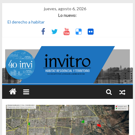
jueves, agosto 6, 2026
Lo nuevo:
¿Qué es el habitar? Sesión 1 de ciclo de conversatorios 40 años
INVI
El derecho a habitar
El micelio
Receta para viajar al pasado
Una noche y el amanecer en Dignidad