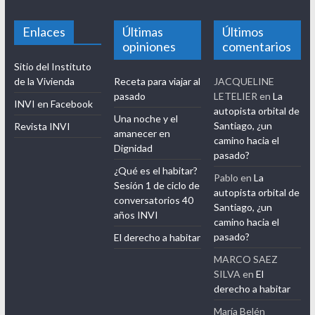
Enlaces
Últimas
Últimos
opiniones
comentarios
Sitio del Instituto
de la Vivienda
Receta para viajar al
JACQUELINE
pasado
LETELIER
en
La
INVI en Facebook
autopista orbital de
Una noche y el
Santiago, ¿un
Revista INVI
amanecer en
camino hacia el
Dignidad
pasado?
¿Qué es el habitar?
Pablo
en
La
Sesión 1 de ciclo de
autopista orbital de
conversatorios 40
Santiago, ¿un
años INVI
camino hacia el
pasado?
El derecho a habitar
MARCO SAEZ
SILVA
en
El
derecho a habitar
María Belén