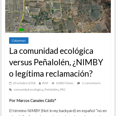
Columnas
La comunidad ecológica
versus Peñalolén, ¿NIMBY
o legítima reclamación?
10 octubre 2018
INVI
12883 Views
1 comentario
,
,
comunidad ecológica
Peñalolén
PRC
Por Marcos Canales Cádiz*
El término NIMBY (Not in my backyard) en español “no en