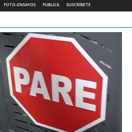
FOTO-ENSAYOS
PUBLICA
SUSCRÍBETE
Foto-ensayos
Habitar la memoria
Foto-ensayo
Breve trilogía de un espacio-
Una noc
tiempo
Dignida
7 junio 2023
Sandra Rivera
0
16 octubre 