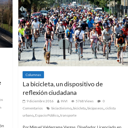
Columnas
e
La bicicleta, un dispositivo de
reflexión ciudadana
os
9 diciembre 2016
INVI
5768 Views
0
,
o
,
,
,
Comentarios
biciactivismo
bicicleta
bicipaseos
ciclista
,
,
urbano
Espacio Público
transporte
ión
Por Miguel Valderrama Vargas, Diseñador, Licenciado en