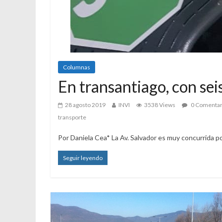
Columnas
En transantiago, con se
28 agosto 2019
INVI
3538 Views
0 Comentar
transporte
Por Daniela Cea* La Av. Salvador es muy concurrida po
Seguir leyendo