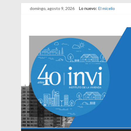
domingo, agosto 9, 2026
Lo nuevo:
El micelio
Receta para viajar
Una noche y el a
¿Qué es el habita
El derecho a habit