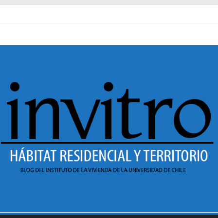
 al pasado
manecer en Dignidad
r? Sesión 1 de ciclo de conversatorios 40 años INVI
ar