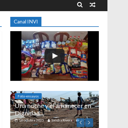
Canal INVI
s
he y el amanecer en
d
2025
Sandra Rivera
0