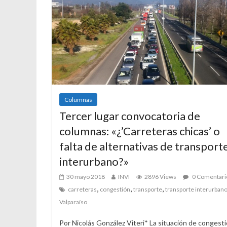
Columnas
Tercer lugar convocatoria de
columnas: «¿’Carreteras chicas’ o
falta de alternativas de transport
interurbano?»
30 mayo 2018
INVI
2896 Views
0 Comentari
,
,
,
carreteras
congestión
transporte
transporte interurban
Valparaíso
Por Nicolás González Viteri* La situación de congest