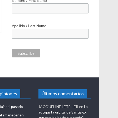
*
indicates required
*
Correo electrónico / Email Address
Nombre / First Name
Apellido / Last Name