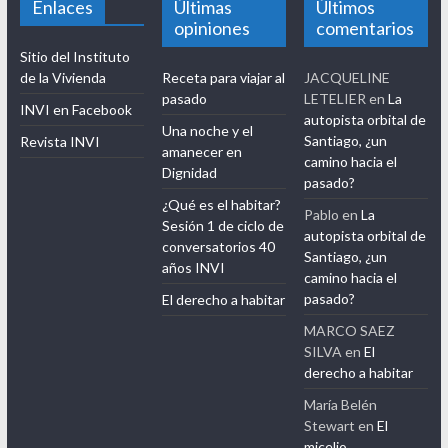
Blog INVI
Este Blog tiene el propósito de establecer redes de colaboración
y fortalecer la vinculación con el medio del Instituto de la
Vivienda de la Universidad de Chile.
Enlaces
Últimas
Últimos
opiniones
comentarios
Sitio del Instituto
de la Vivienda
Receta para viajar al
JACQUELINE
pasado
LETELIER
en
La
INVI en Facebook
autopista orbital de
Una noche y el
Santiago, ¿un
Revista INVI
amanecer en
camino hacia el
Dignidad
pasado?
¿Qué es el habitar?
Pablo
en
La
Sesión 1 de ciclo de
autopista orbital de
conversatorios 40
Santiago, ¿un
años INVI