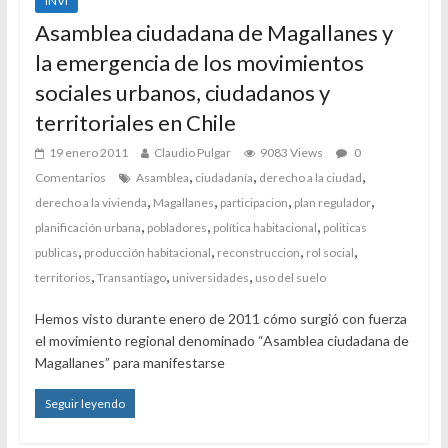
INVI
Asamblea ciudadana de Magallanes y
la emergencia de los movimientos
sociales urbanos, ciudadanos y
territoriales en Chile
19 enero 2011
Claudio Pulgar
9083 Views
0
,
,
,
Comentarios
Asamblea
ciudadanía
derecho a la ciudad
,
,
,
,
derecho a la vivienda
Magallanes
participacion
plan regulador
,
,
,
planificación urbana
pobladores
política habitacional
politicas
,
,
,
,
publicas
producción habitacional
reconstruccion
rol social
,
,
,
territorios
Transantiago
universidades
uso del suelo
Hemos visto durante enero de 2011 cómo surgió con fuerza
el movimiento regional denominado “Asamblea ciudadana de
Magallanes” para manifestarse
Seguir leyendo