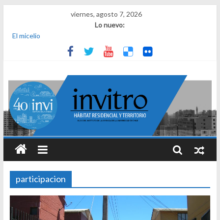
viernes, agosto 7, 2026
Lo nuevo:
El micelio
Receta para viajar al pasado
Una noche y el amanecer en Dignidad
¿Qué es el habitar? Sesión 1 de ciclo de conversatorios 40 años
INVI
El derecho a habitar
participacion