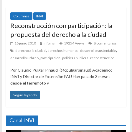
Columnas
INVI
Reconstrucción con participación: la
propuesta del derecho a la ciudad
16 junio 2010
infoinvi
19254 Views
8 comentarios
,
,
,
derecho a la ciudad
derechos humanos
desarrollo sustentable
,
,
,
desarrollo urbano
participacion
politicas publicas
reconstruccion
Por Claudio Pulgar Pinaud (@cpulgarpinaud) Académico
INVI y Director de Extensión FAU Han pasado 3 meses
desde el terremoto y
Seguir leyendo
Canal INVI