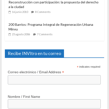
la Nueva Política Habitacional Chilena
21 julio 2006
12 Comments
El Programa de Protección del Patrimonio Familiar, del
Ministerio de Vivienda y Urbanismo. Algunas
consideraciones a casi un año de su aplicación
28 diciembre 2007
11 Comments
Reconstrucción con participación: la propuesta del derecho
a la ciudad
16 junio 2010
8 Comments
200 Barrios: Programa Integral de Regeneración Urbana
Minvu
25 agosto 2006
7 Comments
Recibe INVItro en tu correo