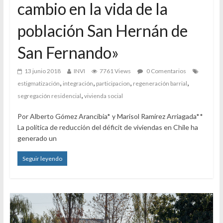
cambio en la vida de la
población San Hernán de
San Fernando»
13 junio 2018
INVI
7761 Views
0 Comentarios
,
,
,
,
estigmatización
integración
participacion
regeneración barrial
,
segregación residencial
vivienda social
Por Alberto Gómez Arancibia* y Marisol Ramírez Arriagada**
La política de reducción del déficit de viviendas en Chile ha
generado un
Seguir leyendo