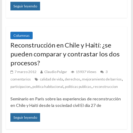
Seguir leyendo
Columnas
Reconstrucción en Chile y Haití: ¿se
pueden comparar y contrastar los dos
procesos?
7 marzo 2012
Claudio Pulgar
15937 Views
3
,
,
,
comentarios
calidad de vida
derechos
mejoramiento de barrios
,
,
,
participacion
política habitacional
politicas publicas
reconstruccion
Seminario en París sobre las experiencias de reconstrucción
en Chile y Haití desde la sociedad civil El día 27 de
Seguir leyendo