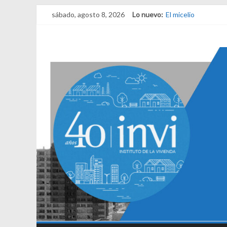
sábado, agosto 8, 2026
Lo nuevo:
El micelio
Receta para viajar 
Una noche y el ama
¿Qué es el habitar?
El derecho a habita