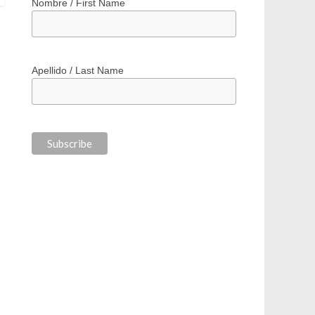
*
indicates required
*
Correo electrónico / Email Address
Nombre / First Name
Apellido / Last Name