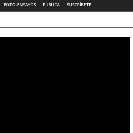
FOTO-ENSAYOS
PUBLICA
SUSCRÍBETE
Habitar la memoria
Foto-ensayos
ilogía de un espacio-
Una noche y el amanec
Dignidad
Sandra Rivera
0
16 octubre 2025
Sandra Rivera