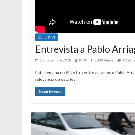
Canal INVI
Entrevista a Pablo Arria
23 noviembre 2018
INVI
2893 Views
0 Come
Esta semana en #INVItro entrevistamos a Pablo Arriag
relevancia de esta ley
Seguir leyendo