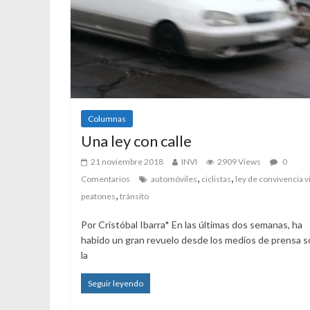
Columnas
Una ley con calle
21 noviembre 2018
INVI
2909 Views
0
,
,
Comentarios
automóviles
ciclistas
ley de convivencia vi
,
peatones
tránsito
Por Cristóbal Ibarra* En las últimas dos semanas, ha
habido un gran revuelo desde los medios de prensa 
la
Seguir leyendo