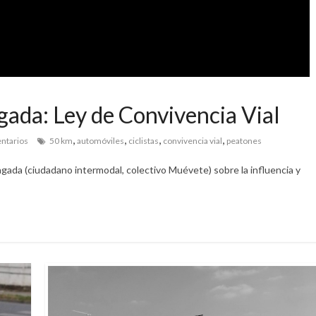
gada: Ley de Convivencia Vial
,
,
,
,
ntarios
50 km
automóviles
ciclistas
convivencia vial
peatones
ada (ciudadano intermodal, colectivo Muévete) sobre la influencia y