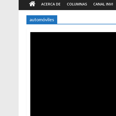
ACERCA DE
COLUMNAS
CANAL INVI
automóviles
Foto-ensayos
Breve tr
tiempo
7 junio 2023