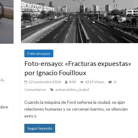
Foto-ensayos
Foto-ensayo: «Fracturas expuestas»
por Ignacio Fouilloux
,
al
22 noviembre 2016
INVI
4315 Views
0
,
Comentarios
automóviles
ciudad
Cuando la máquina de Ford señorea la ciudad, se ajan
sobre
relaciones humanas y se cercenan barrios, se silencian
aves y
Seguir leyendo