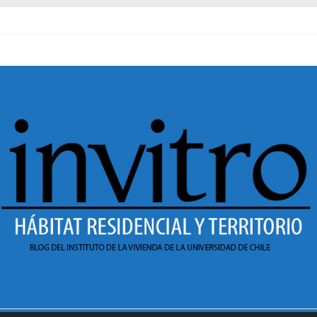
al pasado
necer en Dignidad
 Sesión 1 de ciclo de conversatorios 40 años INVI
r