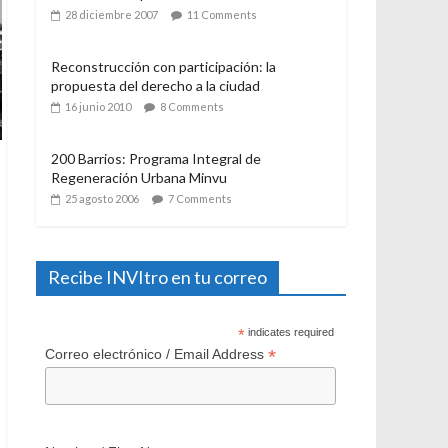
21 julio 2006
12 Comments
El Programa de Protección del Patrimonio
Familiar, del Ministerio de Vivienda y
Urbanismo. Algunas consideraciones a casi
un año de su aplicación
28 diciembre 2007
11 Comments
Reconstrucción con participación: la
propuesta del derecho a la ciudad
16 junio 2010
8 Comments
200 Barrios: Programa Integral de
Regeneración Urbana Minvu
25 agosto 2006
7 Comments
Recibe INVItro en tu correo