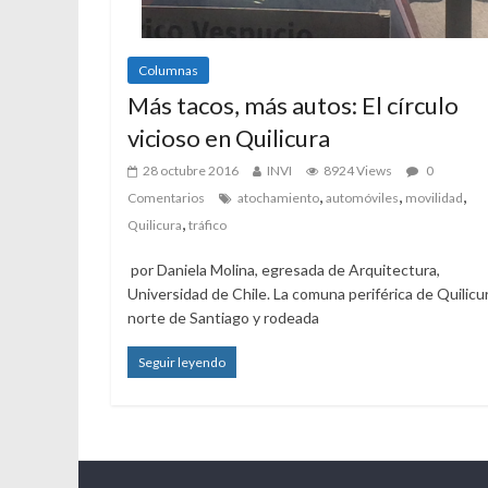
Columnas
Más tacos, más autos: El círculo
vicioso en Quilicura
28 octubre 2016
INVI
8924 Views
0
,
,
,
Comentarios
atochamiento
automóviles
movilidad
,
Quilicura
tráfico
por Daniela Molina, egresada de Arquitectura,
Universidad de Chile. La comuna periférica de Quilicur
norte de Santiago y rodeada
Seguir leyendo