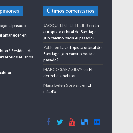
opiniones
Últimos comentarios
iajar al pasado
JACQUELINE LETELIER
en
La
autopista orbital de Santiago,
el amanecer en
¿un camino hacia el pasado?
Pablo
en
La autopista orbital de
bitar? Sesión 1 de
Santiago, ¿un camino hacia el
ersatorios 40 años
pasado?
MARCO SAEZ SILVA
en
El
habitar
derecho a habitar
María Belén Stewart
en
El
micelio