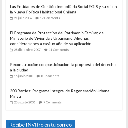
Popular
Recent
Comment
Rol y funcionamiento de las Entidades de Gestión
Inmobiliaria Social, EGIS.
2 junio 2009
14 Comments
Las Entidades de Gestión Inmobiliaria Social EGIS y su rol en
la Nueva Política Habitacional Chilena
21 julio 2006
12 Comments
El Programa de Protección del Patrimonio Familiar, del
Ministerio de Vivienda y Urbanismo. Algunas
consideraciones a casi un año de su aplicación
28 diciembre 2007
11 Comments
Reconstrucción con participación: la propuesta del derecho
a la ciudad
16 junio 2010
8 Comments