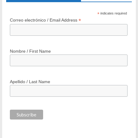
200 Barrios: Programa Integral de Regeneración Urbana
Minvu
25 agosto 2006
7 Comments
Recibe INVItro en tu correo
*
indicates required
*
Correo electrónico / Email Address
Nombre / First Name
Apellido / Last Name