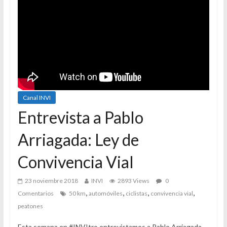
Canal INVI
Entrevista a Pablo
Arriagada: Ley de
Convivencia Vial
23 noviembre 2018
INVI
2893 Views
0
,
,
,
,
Comentarios
50 km
automóviles
ciclistas
convivencia vial
peatones
Esta semana en #INVItro entrevistamos a Pablo Arriagada