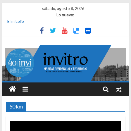
sábado, agosto 8, 2026
Lo nuevo:
El micelio
Receta para viajar al pasado
Una noche y el amanecer en Dignidad
¿Qué es el habitar? Sesión 1 de ciclo de conversatorios 40 años
INVI
El derecho a habitar
50 km