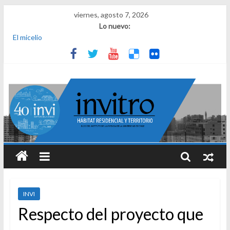
viernes, agosto 7, 2026
Lo nuevo:
El micelio
Receta para viajar al pasado
Una noche y el amanecer en Dignidad
¿Qué es el habitar? Sesión 1 de ciclo de conversatorios 40 años
INVI
El derecho a habitar
INVI
Respecto del proyecto que