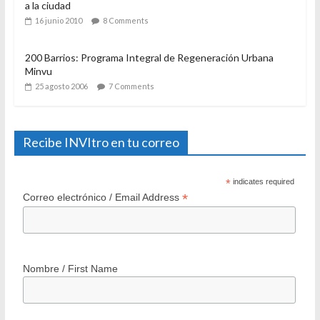
a la ciudad
16 junio 2010
8 Comments
200 Barrios: Programa Integral de Regeneración Urbana
Minvu
25 agosto 2006
7 Comments
Recibe INVItro en tu correo
*
indicates required
*
Correo electrónico / Email Address
Nombre / First Name