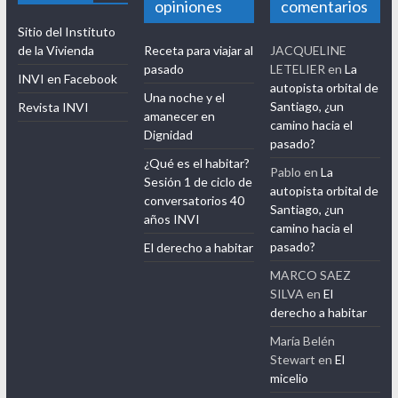
opiniones
comentarios
Sitio del Instituto
de la Vivienda
Receta para viajar al
JACQUELINE
pasado
LETELIER
en
La
INVI en Facebook
autopista orbital de
Una noche y el
Santiago, ¿un
Revista INVI
amanecer en
camino hacia el
Dignidad
pasado?
¿Qué es el habitar?
Pablo
en
La
Sesión 1 de ciclo de
autopista orbital de
conversatorios 40
Santiago, ¿un
años INVI
camino hacia el
pasado?
El derecho a habitar
MARCO SAEZ
SILVA
en
El
derecho a habitar
María Belén
Stewart
en
El
micelio