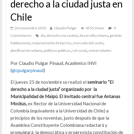
derecho a la ciudad justa en
Chile
26 noviembre 2010
Claudio Pulgar
4555 Views
0
,
,
,
Comentarios
de
derecho a la ciudad
desarrollo urbano
gestión
,
,
,
habitacional
mejoramiento de barrios
mercado del suelo
,
,
,
planificación urbana
politicas publicas
rol social
universidades
Por Claudio Pulgar Pinaud, Académico INVI
(
@cpulgarpinaud
)
El jueves 25 de noviembre se realizó el
seminario “El
derecho a la ciudad justa” organizado por la
Municipalidad de Maipú. El invitado central fue Antanas
Mockus,
ex Rector de la Universidad Nacional de
Colombia (equivalente a la Universidad de Chile) a
principios de los noventas, justo después de que la
Asamblea Constituyente Colombiana redactará y
promulgará la democrática y progresista constitución de