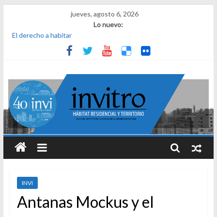
jueves, agosto 6, 2026
Lo nuevo:
El derecho a habitar
El micelio
Receta para viajar al pasado
Una noche y el amanecer en Dignidad
¿Qué es el habitar? Sesión 1 de ciclo de conversatorios 40 años
INVI
INVI
Antanas Mockus y el