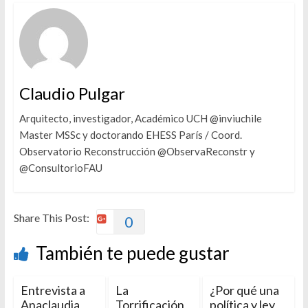
Claudio Pulgar
Arquitecto, investigador, Académico UCH @inviuchile
Master MSSc y doctorando EHESS París / Coord.
Observatorio Reconstrucción @ObservaReconstr y
@ConsultorioFAU
Share This Post:
0
También te puede gustar
Entrevista a
La
¿Por qué una
Anaclaudia
Torrificación
política y ley