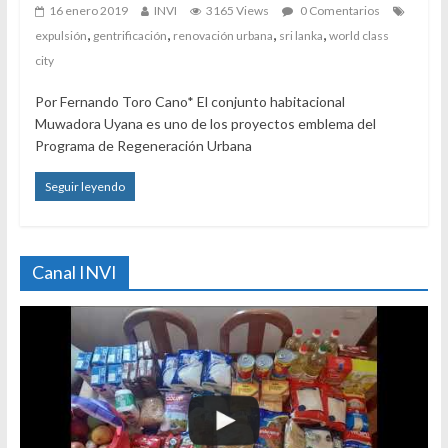
16 enero 2019
INVI
3165 Views
0 Comentarios
,
,
,
,
expulsión
gentrificación
renovación urbana
sri lanka
world class
city
Por Fernando Toro Cano* El conjunto habitacional
Muwadora Uyana es uno de los proyectos emblema del
Programa de Regeneración Urbana
Seguir leyendo
Canal INVI