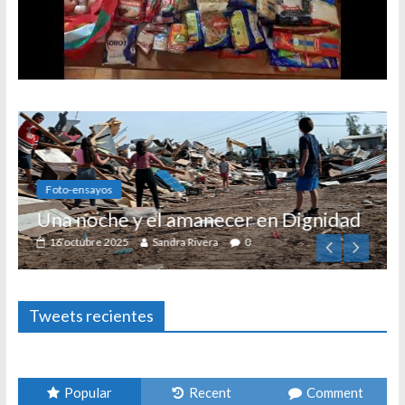
Foto-ensayos
Una noche y el amanecer en Dignidad
16 octubre 2025
Sandra Rivera
0
Tweets recientes
Popular
Recent
Comment