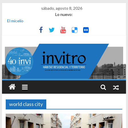
sábado, agosto 8, 2026
Lo nuevo:
El micelio
Receta para viajar al pasado
Una noche y el amanecer en Dignidad
¿Qué es el habitar? Sesión 1 de ciclo de conversatorios 40 años
INVI
El derecho a habitar
world class city