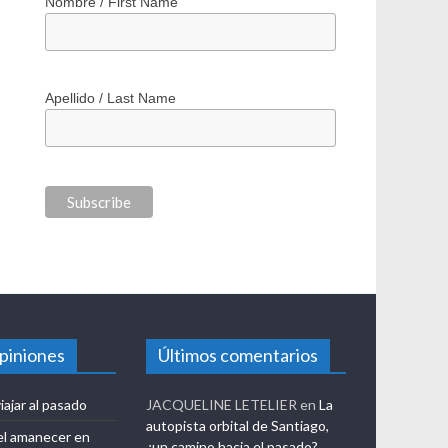
*
Correo electrónico / Email Address
Nombre / First Name
Apellido / Last Name