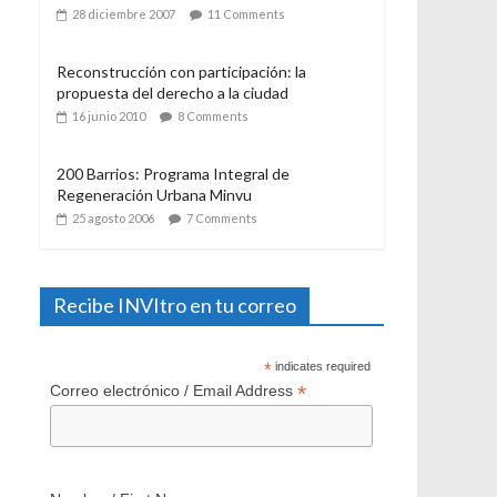
El Programa de Protección del Patrimonio
Familiar, del Ministerio de Vivienda y
Urbanismo. Algunas consideraciones a casi
un año de su aplicación
28 diciembre 2007
11 Comments
Reconstrucción con participación: la
propuesta del derecho a la ciudad
16 junio 2010
8 Comments
200 Barrios: Programa Integral de
Regeneración Urbana Minvu
25 agosto 2006
7 Comments
Recibe INVItro en tu correo
*
indicates required