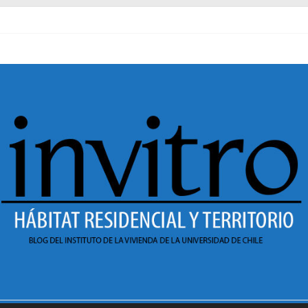
al pasado
necer en Dignidad
 Sesión 1 de ciclo de conversatorios 40 años INVI
r