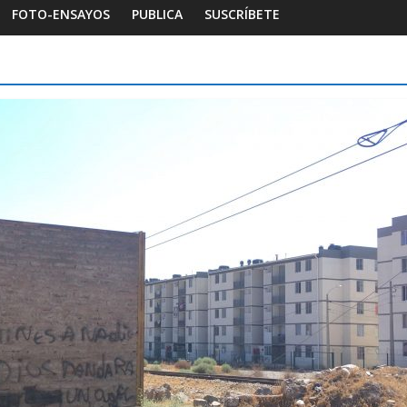
FOTO-ENSAYOS
PUBLICA
SUSCRÍBETE
Foto-ensayos
Habitar la memoria
Foto-e
Breve trilogía de un espacio-
Una 
tiempo
Dign
7 junio 2023
Sandra Rivera
0
16 oc