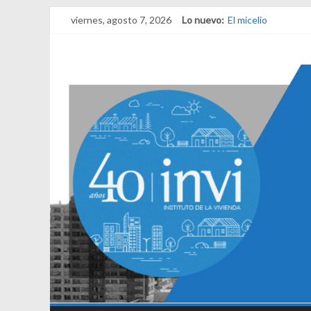
viernes, agosto 7, 2026
Lo nuevo:
El micelio
Receta para viajar 
Una noche y el ama
¿Qué es el habitar?
El derecho a habita