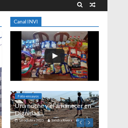
Canal INVI
nsayos
noche y el amanecer en
idad
tubre 2025
Sandra Rivera
0