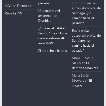
de la Vivienda
Receta para viajar al
JACQUELINE
pasado
LETELIER
en
La
INVI en Facebook
autopista orbital de
Una noche y el
Santiago, ¿un
Revista INVI
amanecer en
camino hacia el
Dignidad
pasado?
¿Qué es el habitar?
Pablo
en
La
Sesión 1 de ciclo de
autopista orbital de
conversatorios 40
Santiago, ¿un
años INVI
camino hacia el
pasado?
El derecho a habitar
MARCO SAEZ
SILVA
en
El
derecho a habitar
María Belén
Stewart
en
El
micelio