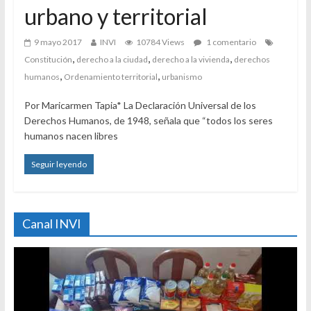
urbano y territorial
9 mayo 2017
INVI
10784 Views
1 comentario
,
,
,
Constitución
derecho a la ciudad
derecho a la vivienda
derechos
,
,
humanos
Ordenamiento territorial
urbanismo
Por Maricarmen Tapia* La Declaración Universal de los
Derechos Humanos, de 1948, señala que “todos los seres
humanos nacen libres
Seguir leyendo
Canal INVI