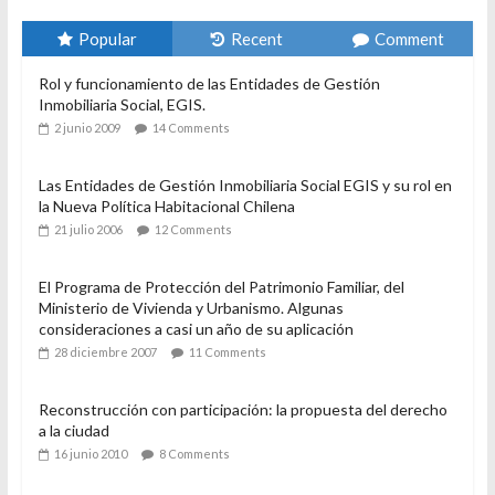
El
3
Popular
Recent
Comment
Rol y funcionamiento de las Entidades de Gestión
Inmobiliaria Social, EGIS.
2 junio 2009
14 Comments
Las Entidades de Gestión Inmobiliaria Social EGIS y su rol en
la Nueva Política Habitacional Chilena
21 julio 2006
12 Comments
El Programa de Protección del Patrimonio Familiar, del
Ministerio de Vivienda y Urbanismo. Algunas
consideraciones a casi un año de su aplicación
28 diciembre 2007
11 Comments
Reconstrucción con participación: la propuesta del derecho
a la ciudad
16 junio 2010
8 Comments