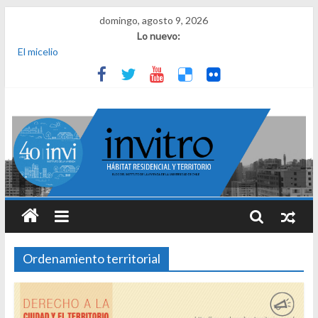
domingo, agosto 9, 2026
Lo nuevo:
El micelio
Receta para viajar al pasado
Una noche y el amanecer en Dignidad
¿Qué es el habitar? Sesión 1 de ciclo de conversatorios 40 años
INVI
El derecho a habitar
Ordenamiento territorial