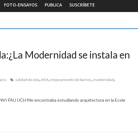
FOTO-ENSAYOS
PUBLICA
SUSCRÍBETE
da:¿La Modernidad se instala en
,
,
,
,
ario
calidad de vida
INVI
mejoramiento de barrios
modernidad
NVI FAU UCH Me encontraba estudiando arquitectura en la Ecole
Foto-ensayos
Habitar la memoria
Breve trilogía de un espacio-
tiempo
7 junio 2023
Sandra Rivera
0