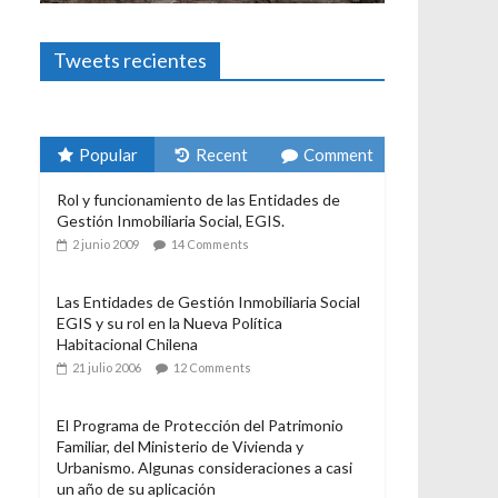
Foto-ensayos
Tweets recientes
El derecho 
3 enero 2024
Popular
Recent
Comment
Rol y funcionamiento de las Entidades de
Gestión Inmobiliaria Social, EGIS.
2 junio 2009
14 Comments
Las Entidades de Gestión Inmobiliaria Social
EGIS y su rol en la Nueva Política
Habitacional Chilena
21 julio 2006
12 Comments
El Programa de Protección del Patrimonio
Familiar, del Ministerio de Vivienda y
Urbanismo. Algunas consideraciones a casi