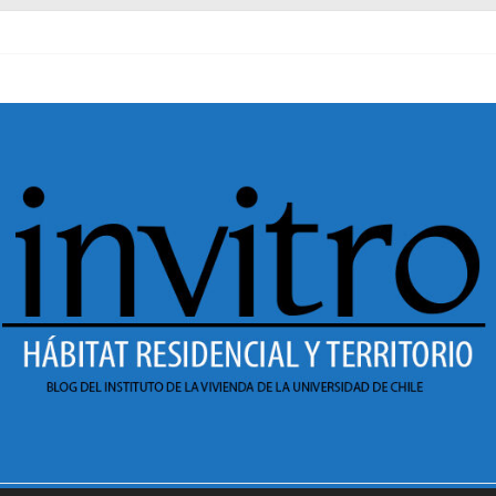
al pasado
necer en Dignidad
 Sesión 1 de ciclo de conversatorios 40 años INVI
r