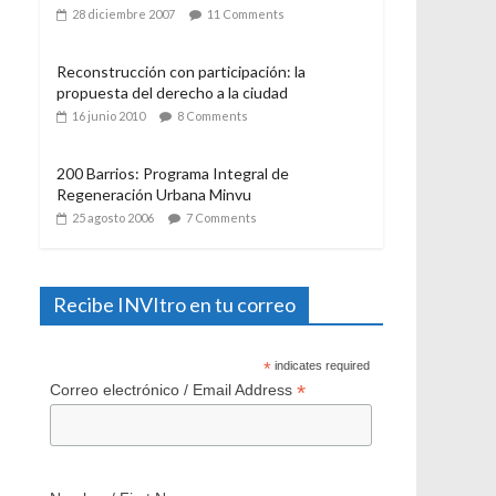
un año de su aplicación
28 diciembre 2007
11 Comments
Reconstrucción con participación: la
propuesta del derecho a la ciudad
16 junio 2010
8 Comments
200 Barrios: Programa Integral de
Regeneración Urbana Minvu
25 agosto 2006
7 Comments
Recibe INVItro en tu correo
*
indicates required
*
Correo electrónico / Email Address