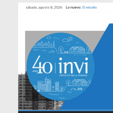
sábado, agosto 8, 2026
Lo nuevo:
El micelio
Receta para viajar 
Una noche y el ama
¿Qué es el habitar?
El derecho a habita