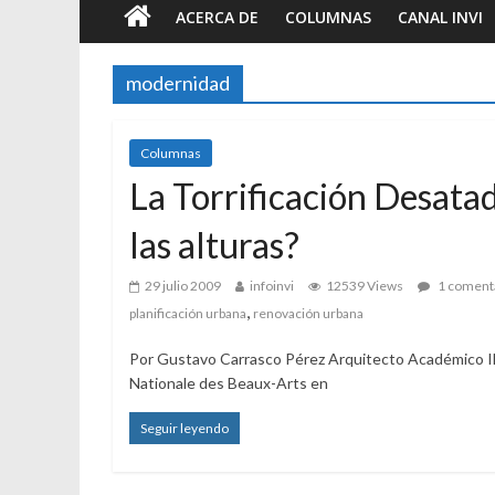
ACERCA DE
COLUMNAS
CANAL INVI
modernidad
Columnas
La Torrificación Desata
las alturas?
29 julio 2009
infoinvi
12539 Views
1 coment
,
planificación urbana
renovación urbana
Por Gustavo Carrasco Pérez Arquitecto Académico I
Nationale des Beaux-Arts en
Seguir leyendo