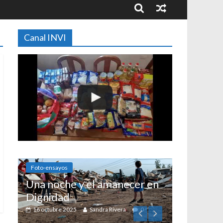
Canal INVI
Foto-ensayos
Una noche y el amanecer en
Dignidad
16 octubre 2025
Sandra Rivera
0