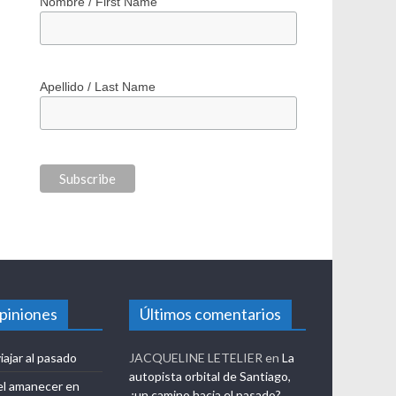
Nombre / First Name
Apellido / Last Name
opiniones
Últimos comentarios
iajar al pasado
JACQUELINE LETELIER
en
La
autopista orbital de Santiago,