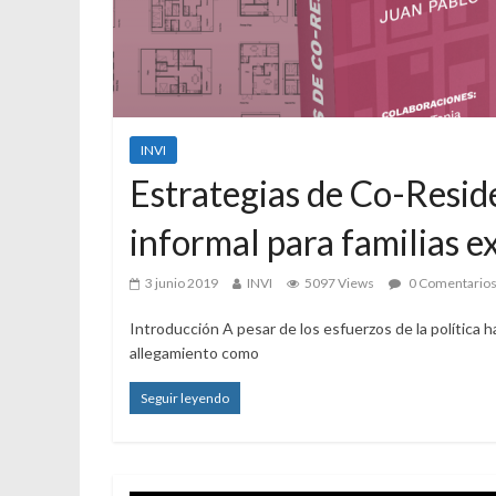
INVI
Estrategias de Co-Reside
informal para familias e
3 junio 2019
INVI
5097 Views
0 Comentario
Introducción A pesar de los esfuerzos de la política ha
allegamiento como
Seguir leyendo