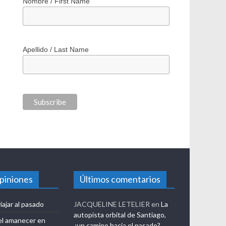
*
indicates required
*
Correo electrónico / Email Address
Nombre / First Name
Apellido / Last Name