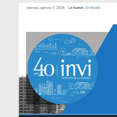
viernes, agosto 7, 2026
Lo nuevo:
El micelio
Receta para viajar 
Una noche y el ama
¿Qué es el habitar?
El derecho a habita