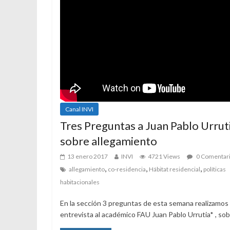
Canal INVI
Tres Preguntas a Juan Pablo Urrut
sobre allegamiento
13 enero 2017
INVI
4721 Views
0 Comentar
,
,
,
allegamiento
co-residencia
Hábitat residencial
políticas
habitacionales
En la sección 3 preguntas de esta semana realizamos
entrevista al académico FAU Juan Pablo Urrutia* , sob