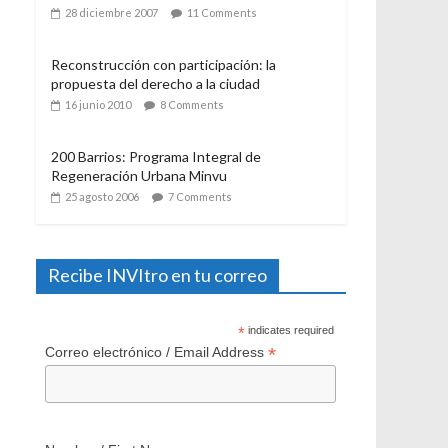
21 julio 2006
12 Comments
El Programa de Protección del Patrimonio
Familiar, del Ministerio de Vivienda y
Urbanismo. Algunas consideraciones a casi
un año de su aplicación
28 diciembre 2007
11 Comments
Reconstrucción con participación: la
propuesta del derecho a la ciudad
16 junio 2010
8 Comments
200 Barrios: Programa Integral de
Regeneración Urbana Minvu
25 agosto 2006
7 Comments
Recibe INVItro en tu correo