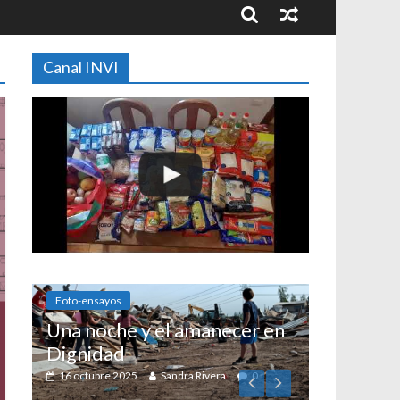
Canal INVI
anecer en
ivera
0