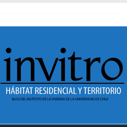
al pasado
necer en Dignidad
 Sesión 1 de ciclo de conversatorios 40 años INVI
r