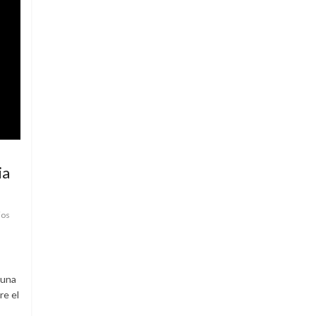
ia
ios
 una
re el