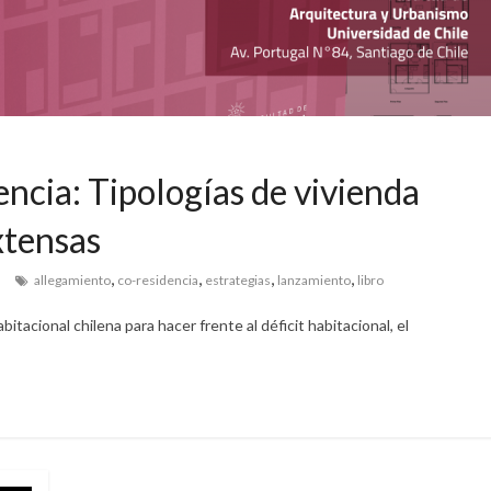
ncia: Tipologías de vivienda
xtensas
,
,
,
,
s
allegamiento
co-residencia
estrategias
lanzamiento
libro
bitacional chilena para hacer frente al déficit habitacional, el