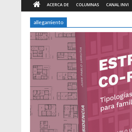
ACERCA DE
COLUMNAS
CANAL INVI
allegamiento
Foto
Brev
tie
7 ju