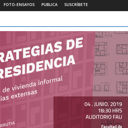
FOTO-ENSAYOS
PUBLICA
SUSCRÍBETE
-ensayos
Habitar la memoria
Foto-ensayos
e trilogía de un espacio-
Una noche y el am
mpo
Dignidad
nio 2023
Sandra Rivera
0
16 octubre 2025
Sandra R