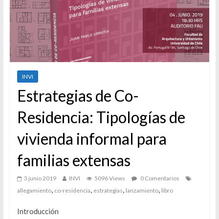
INVI
Estrategias de Co-
Residencia: Tipologías de
vivienda informal para
familias extensas
3 junio 2019
INVI
5096 Views
0 Comentarios
,
,
,
,
allegamiento
co-residencia
estrategias
lanzamiento
libro
Introducción