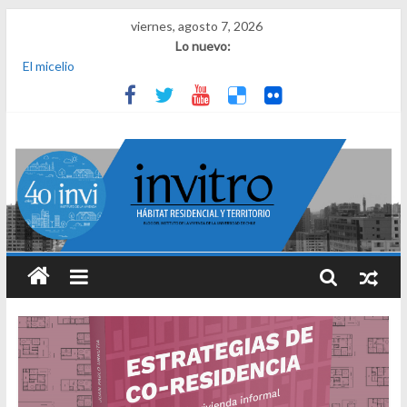
viernes, agosto 7, 2026
Lo nuevo:
El micelio
Receta para viajar al pasado
Una noche y el amanecer en Dignidad
¿Qué es el habitar? Sesión 1 de ciclo de conversatorios 40 años
INVI
El derecho a habitar