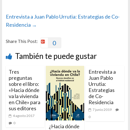
Entrevista a Juan Pablo Urrutia: Estrategias de Co-
Residencia
→
Share This Post:
0
También te puede gustar
Tres
Entrevista a
preguntas
Juan Pablo
sobre el libro:
Urrutia:
«Hacia dónde
Estrategias
va la vivienda
de Co-
en Chile» para
Residencia
sus editores
7 junio 2019
4 agosto 2017
0
0
¿Hacia dónde