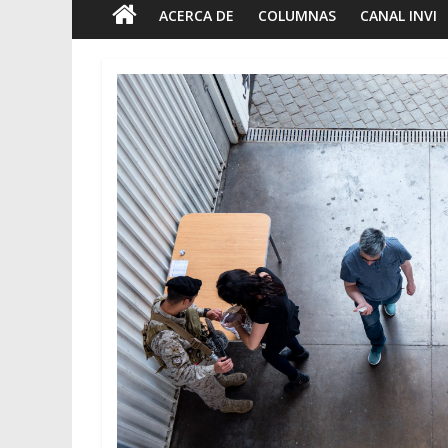
ACERCA DE
COLUMNAS
CANAL INVI
Foto-ensayos
Breve tri
tiempo
7 junio 2023