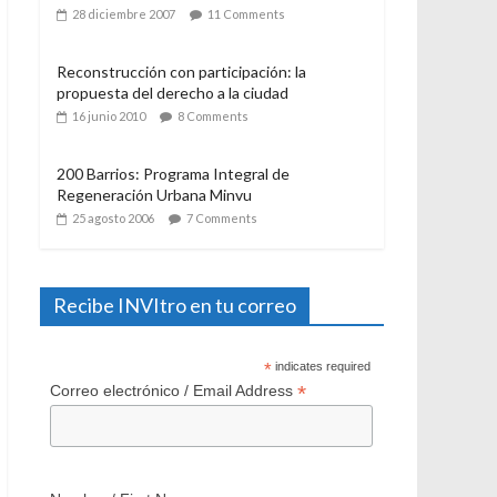
21 julio 2006
12 Comments
El Programa de Protección del Patrimonio
Familiar, del Ministerio de Vivienda y
Urbanismo. Algunas consideraciones a casi
un año de su aplicación
28 diciembre 2007
11 Comments
Reconstrucción con participación: la
propuesta del derecho a la ciudad
16 junio 2010
8 Comments
200 Barrios: Programa Integral de
Regeneración Urbana Minvu
25 agosto 2006
7 Comments
Recibe INVItro en tu correo