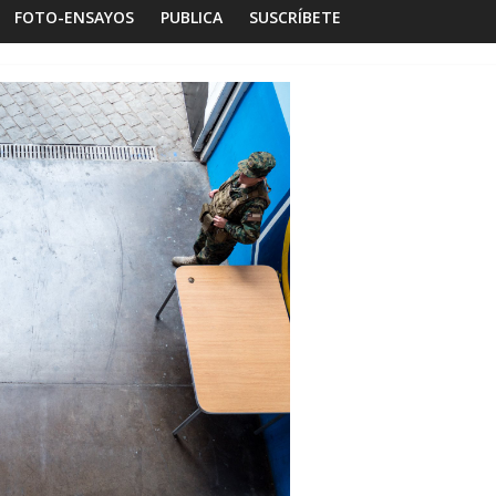
FOTO-ENSAYOS
PUBLICA
SUSCRÍBETE
Habitar la memoria
Foto-ensayos
logía de un espacio-
Una noche y el amanece
Dignidad
Sandra Rivera
0
16 octubre 2025
Sandra Rivera