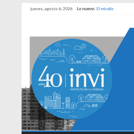
jueves, agosto 6, 2026
Lo nuevo:
El micelio
Receta para viajar a
Una noche y el ama
¿Qué es el habitar?
El derecho a habitar