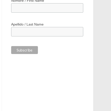
*
indicates required
*
Correo electrónico / Email Address
Nombre / First Name
Apellido / Last Name