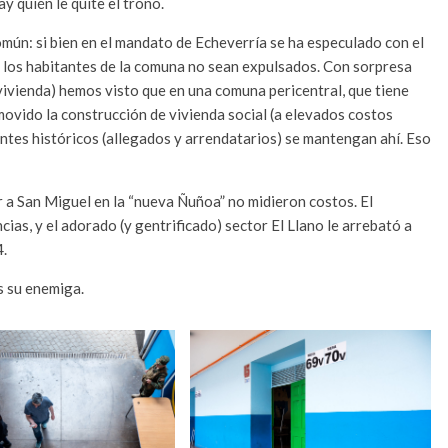
y quién le quite el trono.
omún: si bien en el mandato de Echeverría se ha especulado con el
e los habitantes de la comuna no sean expulsados. Con sorpresa
 vivienda) hemos visto que en una comuna pericentral, que tiene
movido la construcción de vivienda social (a elevados costos
ntes históricos (allegados y arrendatarios) se mantengan ahí. Eso
ir a San Miguel en la “nueva Ñuñoa” no midieron costos. El
ias, y el adorado (y gentrificado) sector El Llano le arrebató a
4.
s su enemiga.