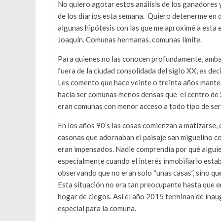
No quiero agotar estos análisis de los ganadores 
de los diarios esta semana. Quiero detenerme en
algunas hipótesis con las que me aproximé a esta e
Joaquín. Comunas hermanas, comunas límite.
Para quienes no las conocen profundamente, ambas
fuera de la ciudad consolidada del siglo XX, es decir
Les comento que hace veinte o treinta años mantení
hacía ser comunas menos densas que el centro de
eran comunas con menor acceso a todo tipo de servi
En los años 90’s las cosas comienzan a matizarse,
casonas que adornaban el paisaje san miguelino c
eran impensados. Nadie comprendía por qué alguie
especialmente cuando el interés inmobiliario esta
observando que no eran solo “unas casas”, sino que
Esta situación no era tan preocupante hasta que e
hogar de ciegos. Así el año 2015 terminan de inau
especial para la comuna.