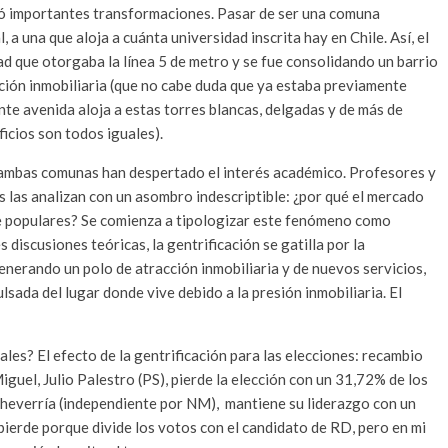
ó importantes transformaciones. Pasar de ser una comuna
 a una que aloja a cuánta universidad inscrita hay en Chile. Así, el
 que otorgaba la línea 5 de metro y se fue consolidando un barrio
ción inmobiliaria (que no cabe duda que ya estaba previamente
te avenida aloja a estas torres blancas, delgadas y de más de
ficios son todos iguales).
 ambas comunas han despertado el interés académico. Profesores y
s las analizan con un asombro indescriptible: ¿por qué el mercado
e populares? Se comienza a tipologizar este fenómeno como
 discusiones teóricas, la gentrificación se gatilla por la
enerando un polo de atracción inmobiliaria y de nuevos servicios,
ada del lugar donde vive debido a la presión inmobiliaria. El
ales? El efecto de la gentrificación para las elecciones: recambio
iguel, Julio Palestro (PS), pierde la elección con un 31,72% de los
Echeverría (independiente por NM), mantiene su liderazgo con un
ierde porque divide los votos con el candidato de RD, pero en mi