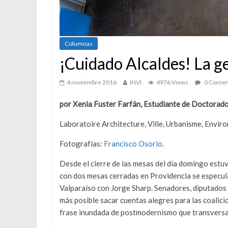
Columnas
¡Cuidado Alcaldes! La ge
4 noviembre 2016
INVI
4976 Views
0 Comen
por Xenia Fuster Farfán, Estudiante de Doctorad
Laboratoire Architecture, Ville, Urbanisme, Envir
Fotografías:
Francisco Osorio
.
Desde el cierre de las mesas del día domingo estuvi
con dos mesas cerradas en Providencia se especula
Valparaíso con Jorge Sharp. Senadores, diputados y
más posible sacar cuentas alegres para las coalic
frase inundada de postmodernismo que transversal