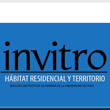
l pasado
necer en Dignidad
 Sesión 1 de ciclo de conversatorios 40 años INVI