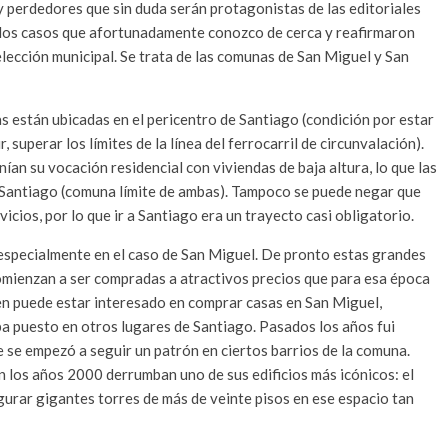
y perdedores que sin duda serán protagonistas de las editoriales
 dos casos que afortunadamente conozco de cerca y reafirmaron
lección municipal. Se trata de las comunas de San Miguel y San
 están ubicadas en el pericentro de Santiago (condición por estar
, superar los límites de la línea del ferrocarril de circunvalación).
an su vocación residencial con viviendas de baja altura, lo que las
 Santiago (comuna límite de ambas). Tampoco se puede negar que
cios, por lo que ir a Santiago era un trayecto casi obligatorio.
 especialmente en el caso de San Miguel. De pronto estas grandes
omienzan a ser compradas a atractivos precios que para esa época
n puede estar interesado en comprar casas en San Miguel,
ba puesto en otros lugares de Santiago. Pasados los años fui
 se empezó a seguir un patrón en ciertos barrios de la comuna.
n los años 2000 derrumban uno de sus edificios más icónicos: el
gurar gigantes torres de más de veinte pisos en ese espacio tan