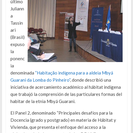
último
Juliann
a
Tassin
ari
(Brasil)
expuso
la
ponenc
ia
denominada
“Habitação indígena para a aldeia Mbyá
Guarani da Lomba do Pinheiro”
, donde describió una
iniciativa de acercamiento académico al hábitat indígena
que trabajó la comprensión de las particulares formas del
habitar de la etnia Mbyá Guarani.
El Panel 2, denominado “Principales desafíos para la
Docencia (grado y postgrado) en materia de Hábitat y
Vivienda, que presenta el enfoque del acceso a la