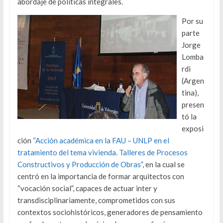
abordaje de políticas integrales.
Por su
parte
Jorge
Lomba
rdi
(Argen
tina),
presen
tó la
exposi
ción
“Acción académica en la FAU – UNLP en el
tratamiento del tema vivienda. Talleres de Procesos
Constructivos y Producción de Obras”
, en la cual se
centró en la importancia de formar arquitectos con
“vocación social”, capaces de actuar inter y
transdisciplinariamente, comprometidos con sus
contextos sociohistóricos, generadores de pensamiento