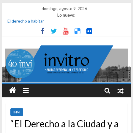
domingo, agosto 9, 2026
Lo nuevo:
El derecho a habitar
El micelio
Receta para viajar al pasado
Una noche y el amanecer en Dignidad
¿Qué es el habitar? Sesión 1 de ciclo de conversatorios 40 años
INVI
INVI
“El Derecho a la Ciudad y a