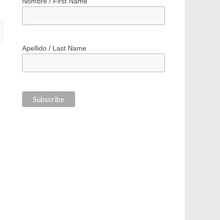
*
indicates required
*
Correo electrónico / Email Address
Nombre / First Name
Apellido / Last Name