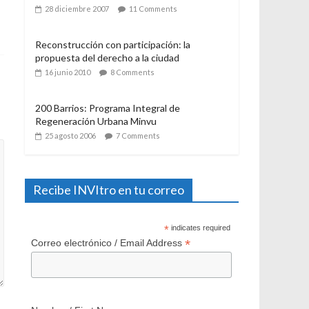
21 julio 2006
12 Comments
El Programa de Protección del Patrimonio
Familiar, del Ministerio de Vivienda y
Urbanismo. Algunas consideraciones a casi
un año de su aplicación
28 diciembre 2007
11 Comments
Reconstrucción con participación: la
propuesta del derecho a la ciudad
16 junio 2010
8 Comments
200 Barrios: Programa Integral de
Regeneración Urbana Minvu
25 agosto 2006
7 Comments
Recibe INVItro en tu correo