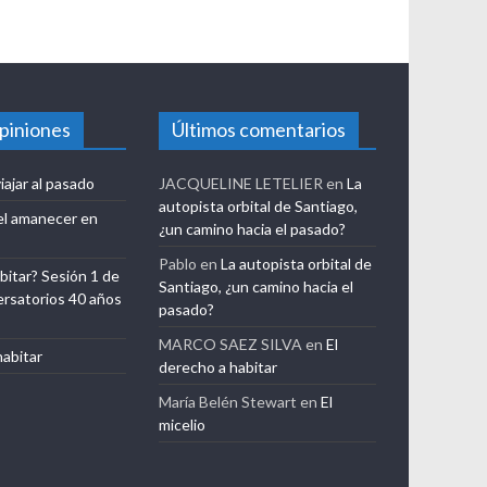
opiniones
Últimos comentarios
iajar al pasado
JACQUELINE LETELIER
en
La
autopista orbital de Santiago,
el amanecer en
¿un camino hacia el pasado?
Pablo
en
La autopista orbital de
bitar? Sesión 1 de
Santiago, ¿un camino hacia el
ersatorios 40 años
pasado?
MARCO SAEZ SILVA
en
El
habitar
derecho a habitar
María Belén Stewart
en
El
micelio