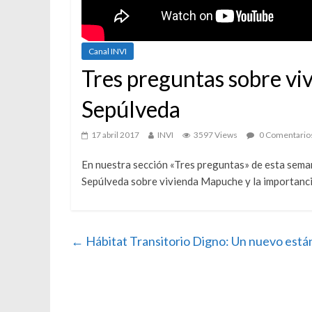
Canal INVI
Tres preguntas sobre v
Sepúlveda
17 abril 2017
INVI
3597 Views
0 Comentario
En nuestra sección «Tres preguntas» de esta sema
Sepúlveda sobre vivienda Mapuche y la importancia 
←
Hábitat Transitorio Digno: Un nuevo está