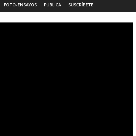
FOTO-ENSAYOS
PUBLICA
SUSCRÍBETE
ensayos
Habitar la memoria
Foto-ensayos
e trilogía de un espacio-
Una noche y el am
mpo
Dignidad
io 2023
Sandra Rivera
0
16 octubre 2025
Sandra Ri