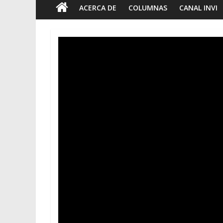
ACERCA DE
COLUMNAS
CANAL INVI
Foto-
Brev
tie
7 jun