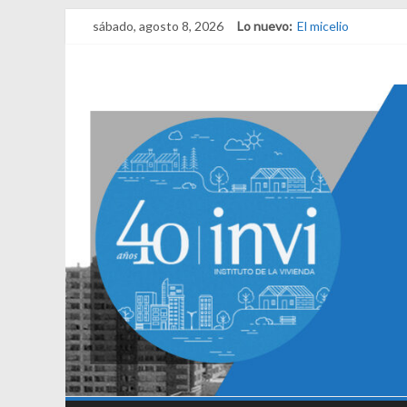
sábado, agosto 8, 2026
Lo nuevo:
El micelio
Receta para viajar 
Una noche y el ama
¿Qué es el habitar?
El derecho a habita