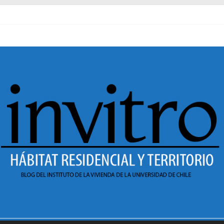
al pasado
necer en Dignidad
 Sesión 1 de ciclo de conversatorios 40 años INVI
r