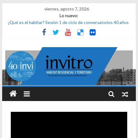
viernes, agosto 7, 2026
Lo nuevo:
¿Qué es el habitar? Sesión 1 de ciclo de conversatorios 40 años
INVI
El derecho a habitar
El micelio
Receta para viajar al pasado
Una noche y el amanecer en Dignidad