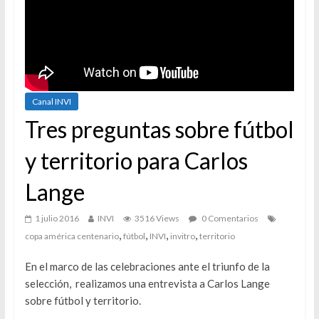
Canal INVI
Tres preguntas sobre fútbol
y territorio para Carlos
Lange
1 julio 2016
INVI
3516 Views
0 Comentarios
,
,
,
,
copa américa centenario
fútbol
INVI
invitro
territorio
En el marco de las celebraciones ante el triunfo de la
selección, realizamos una entrevista a Carlos Lange
sobre fútbol y territorio.