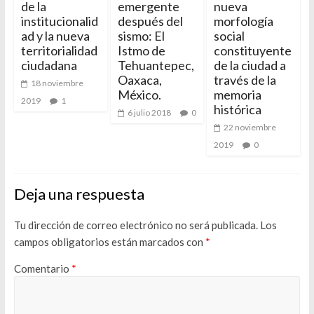
de la
emergente
nueva
institucionalid
después del
morfología
ad y la nueva
sismo: El
social
territorialidad
Istmo de
constituyente
ciudadana
Tehuantepec,
de la ciudad a
Oaxaca,
través de la
18 noviembre
México.
memoria
2019
1
histórica
6 julio 2018
0
22 noviembre
2019
0
Deja una respuesta
Tu dirección de correo electrónico no será publicada.
Los
campos obligatorios están marcados con
*
Comentario
*