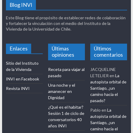
Blog INVI
Este Blog tiene el propósito de establecer redes de colaboración
y fortalecer la vinculación con el medio del Instituto de la
Vivienda de la Universidad de Chile.
Enlaces
Últimas
Últimos
opiniones
comentarios
Sitio del Instituto
de la Vivienda
Receta para viajar al
JACQUELINE
pasado
LETELIER
en
La
INVI en Facebook
autopista orbital de
Una noche y el
Santiago, ¿un
Revista INVI
amanecer en
camino hacia el
Dignidad
pasado?
¿Qué es el habitar?
Pablo
en
La
Sesión 1 de ciclo de
autopista orbital de
conversatorios 40
Santiago, ¿un
años INVI
camino hacia el