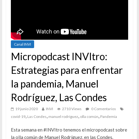
Canal INVI
Micropodcast INVItro:
Estrategias para enfrentar
la pandemia, Manuel
Rodríguez, Las Condes
19 junio 2020
INVI
2710 Views
0 Comentarios
,
,
,
,
covid-19
Las Condes
manuel rodríguez
olla común
Pandemia
Esta semana en #INVItro tenemos el micropodcast sobre
la olla común de Manuel Rodríguez, en las Condes.