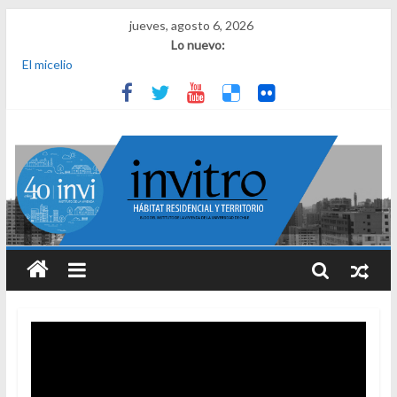
jueves, agosto 6, 2026
Lo nuevo:
El micelio
Receta para viajar al pasado
Una noche y el amanecer en Dignidad
¿Qué es el habitar? Sesión 1 de ciclo de conversatorios 40 años
INVI
El derecho a habitar