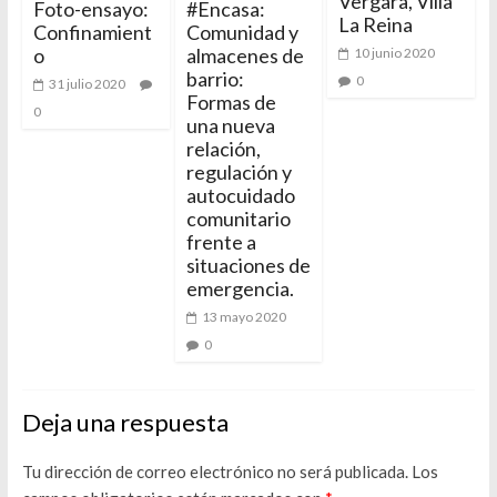
Vergara, Villa
Foto-ensayo:
#Encasa:
La Reina
Confinamient
Comunidad y
o
almacenes de
10 junio 2020
barrio:
0
31 julio 2020
Formas de
0
una nueva
relación,
regulación y
autocuidado
comunitario
frente a
situaciones de
emergencia.
13 mayo 2020
0
Deja una respuesta
Tu dirección de correo electrónico no será publicada.
Los