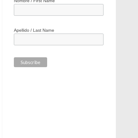
*
indicates required
*
Correo electrónico / Email Address
Nombre / First Name
Apellido / Last Name