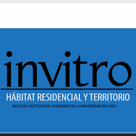
al pasado
necer en Dignidad
 Sesión 1 de ciclo de conversatorios 40 años INVI
r