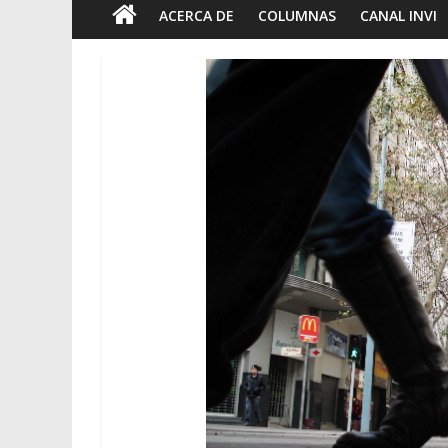
ACERCA DE
COLUMNAS
CANAL INVI
Foto-ensayos
Ha
Breve trilog
tiempo
7 junio 2023
Sa