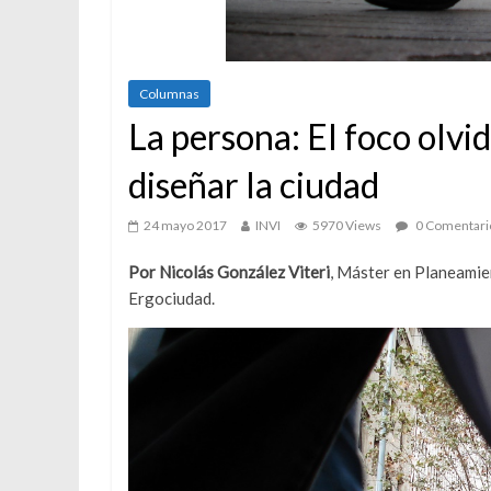
Columnas
La persona: El foco olvid
diseñar la ciudad
24 mayo 2017
INVI
5970 Views
0 Comentari
Por Nicolás González Viteri
, Máster en Planeamie
Ergociudad.