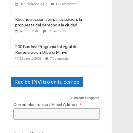
21 julio 2006
12 Comments
El Programa de Protección del Patrimonio
Familiar, del Ministerio de Vivienda y
Urbanismo. Algunas consideraciones a casi
un año de su aplicación
28 diciembre 2007
11 Comments
Reconstrucción con participación: la
propuesta del derecho a la ciudad
16 junio 2010
8 Comments
200 Barrios: Programa Integral de
Regeneración Urbana Minvu
25 agosto 2006
7 Comments
Recibe INVItro en tu correo