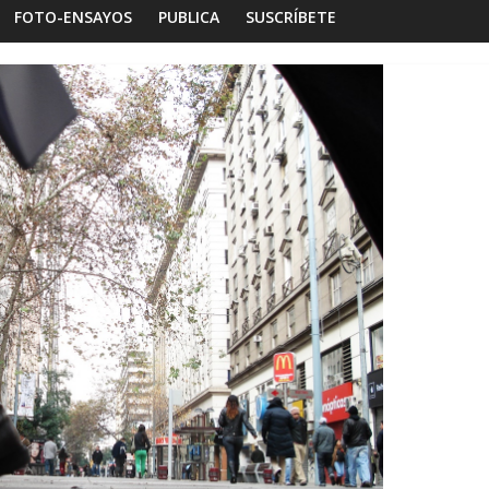
FOTO-ENSAYOS
PUBLICA
SUSCRÍBETE
bitar la memoria
Foto-ensayos
ía de un espacio-
Una noche y el amanecer e
Dignidad
ndra Rivera
0
16 octubre 2025
Sandra Rivera
0