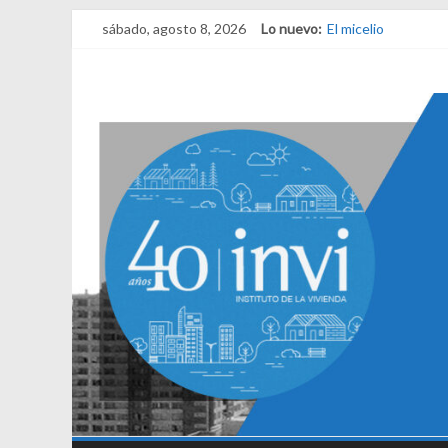
sábado, agosto 8, 2026
Lo nuevo:
El micelio
Receta para viajar 
Una noche y el ama
¿Qué es el habitar?
El derecho a habita