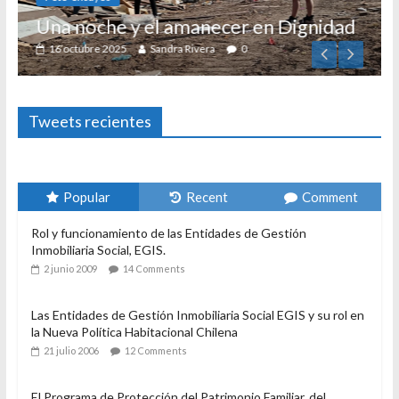
Una noche y el amanecer en Dignidad
16 octubre 2025
Sandra Rivera
0
Tweets recientes
Popular
Recent
Comment
Rol y funcionamiento de las Entidades de Gestión
Inmobiliaria Social, EGIS.
2 junio 2009
14 Comments
Las Entidades de Gestión Inmobiliaria Social EGIS y su rol en
la Nueva Política Habitacional Chilena
21 julio 2006
12 Comments
El Programa de Protección del Patrimonio Familiar, del