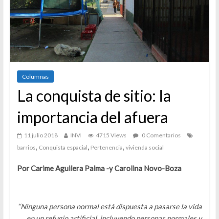
Columnas
La conquista de sitio: la
importancia del afuera
11 julio 2018
INVI
4715 Views
0 Comentarios
,
,
,
barrios
Conquista espacial
Pertenencia
vivienda social
Por Carime Aguilera Palma -y Carolina Novo-Boza
‘‘Ninguna persona normal está dispuesta a pasarse la vida
en un refugio artificial, incluyendo personas normales y