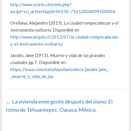
http://www.scielo.cl/scielo.php?
script=sci_arttext&pid=S0250-71612004009100004
Orellana, Alejandro (2013).
La ciudad rompecabezas y el
instrumento solitario
. Disponible en
http://www.arquls.cl/2013/07/la-ciudad-rompecabezas-
y-el-instrumento-solitario/
Jacobs, Jane (1973).
Muerte y vida de las grandes
ciudades.
pp 7. Disponible en :
https://issuu.com/nataliayuliano/docs/jacobs jane_-
_muerte_y_vida_de_las
←
La vivienda emergente después del sismo: El
Istmo de Tehuantepec, Oaxaca, México.