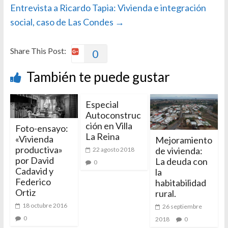
Entrevista a Ricardo Tapia: Vivienda e integración
social, caso de Las Condes
→
Share This Post:
0
También te puede gustar
Especial
Autoconstruc
ción en Villa
Foto-ensayo:
La Reina
«Vivienda
Mejoramiento
productiva»
de vivienda:
22 agosto 2018
por David
La deuda con
0
Cadavid y
la
Federico
habitabilidad
Ortiz
rural.
18 octubre 2016
26 septiembre
0
2018
0