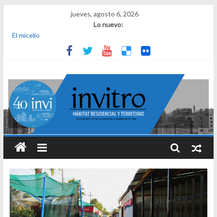
jueves, agosto 6, 2026
Lo nuevo:
El micelio
Receta para viajar al pasado
Una noche y el amanecer en Dignidad
¿Qué es el habitar? Sesión 1 de ciclo de conversatorios 40 años
INVI
El derecho a habitar