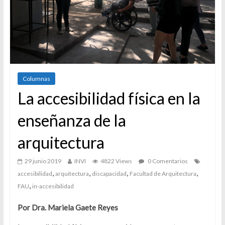
Columnas
La accesibilidad física en la
enseñanza de la
arquitectura
29 junio 2019
INVI
4822 Views
0 Comentarios
,
,
,
,
accesibilidad
arquitectura
discapacidad
Facultad de Arquitectura
,
FAU
in-accesibilidad
Por Dra. Mariela Gaete Reyes