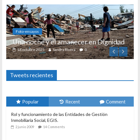
Foto-ensayos
Una noche y el amanecer en Dignidad
16 octubre 2025
Sandra Rivera
0
Tweets recientes
Popular
Recent
Comment
Rol y funcionamiento de las Entidades de Gestión
Inmobiliaria Social, EGIS.
2 junio 2009
14 Comments