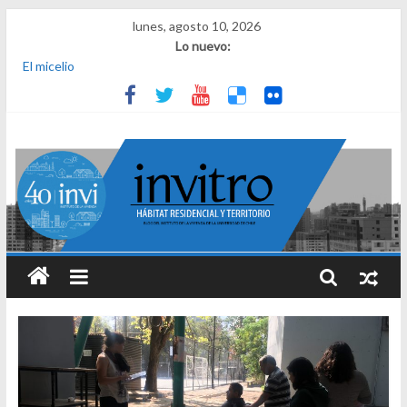
lunes, agosto 10, 2026
Lo nuevo:
El micelio
Receta para viajar al pasado
Una noche y el amanecer en Dignidad
¿Qué es el habitar? Sesión 1 de ciclo de conversatorios 40 años
INVI
El derecho a habitar