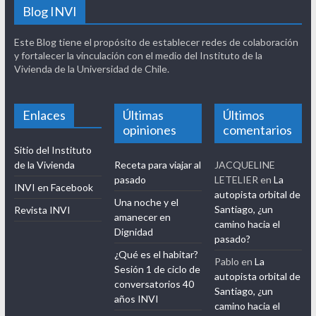
Blog INVI
Este Blog tiene el propósito de establecer redes de colaboración
y fortalecer la vinculación con el medio del Instituto de la
Vivienda de la Universidad de Chile.
Enlaces
Últimas
Últimos
opiniones
comentarios
Sitio del Instituto
de la Vivienda
Receta para viajar al
JACQUELINE
pasado
LETELIER
en
La
INVI en Facebook
autopista orbital de
Una noche y el
Santiago, ¿un
Revista INVI
amanecer en
camino hacia el
Dignidad
pasado?
¿Qué es el habitar?
Pablo
en
La
Sesión 1 de ciclo de
autopista orbital de
conversatorios 40
Santiago, ¿un
años INVI
camino hacia el