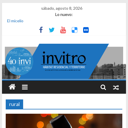
sábado, agosto 8, 2026
Lo nuevo:
El micelio
Receta para viajar al pasado
Una noche y el amanecer en Dignidad
¿Qué es el habitar? Sesión 1 de ciclo de conversatorios 40 años
INVI
El derecho a habitar
rural