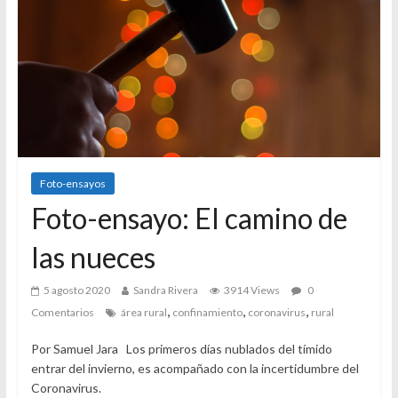
Foto-ensayos
Foto-ensayo: El camino de
las nueces
5 agosto 2020
Sandra Rivera
3914 Views
0
,
,
,
Comentarios
área rural
confinamiento
coronavirus
rural
Por Samuel Jara Los primeros días nublados del tímido
entrar del invierno, es acompañado con la incertidumbre del
Coronavirus.