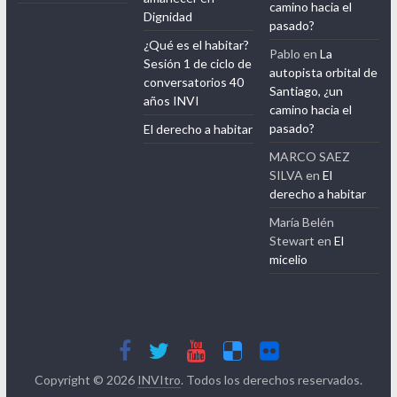
Una noche y el
Santiago, ¿un
Revista INVI
amanecer en
camino hacia el
Dignidad
pasado?
¿Qué es el habitar?
Pablo
en
La
Sesión 1 de ciclo de
autopista orbital de
conversatorios 40
Santiago, ¿un
años INVI
camino hacia el
pasado?
El derecho a habitar
MARCO SAEZ
SILVA
en
El
derecho a habitar
María Belén
Stewart
en
El
micelio