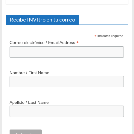
25 agosto 2006
7 Comments
Recibe INVItro en tu correo
*
indicates required
*
Correo electrónico / Email Address
Nombre / First Name
Apellido / Last Name