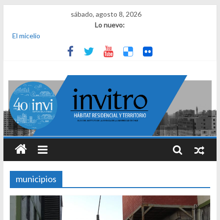
sábado, agosto 8, 2026
Lo nuevo:
El micelio
Receta para viajar al pasado
Una noche y el amanecer en Dignidad
¿Qué es el habitar? Sesión 1 de ciclo de conversatorios 40 años
INVI
El derecho a habitar
municipios