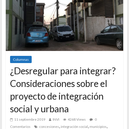
Columnas
¿Desregular para integrar?
Consideraciones sobre el
proyecto de integración
social y urbana
11 septiembre 2019
INVI
4268 Views
0
,
,
,
Comentarios
concesiones
integración social
municipios