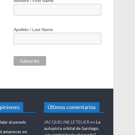
*
indicates required
*
Correo electrónico / Email Address
Nombre / First Name
Apellido / Last Name