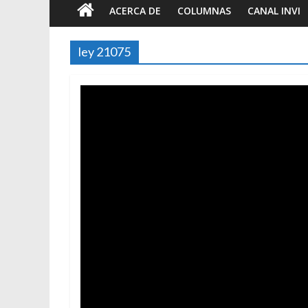
ACERCA DE
COLUMNAS
CANAL INVI
ley 21075
B
t