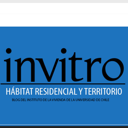
al pasado
necer en Dignidad
 Sesión 1 de ciclo de conversatorios 40 años INVI
r