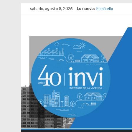
sábado, agosto 8, 2026
Lo nuevo:
El micelio
Receta para viajar 
Una noche y el ama
¿Qué es el habitar?
El derecho a habita