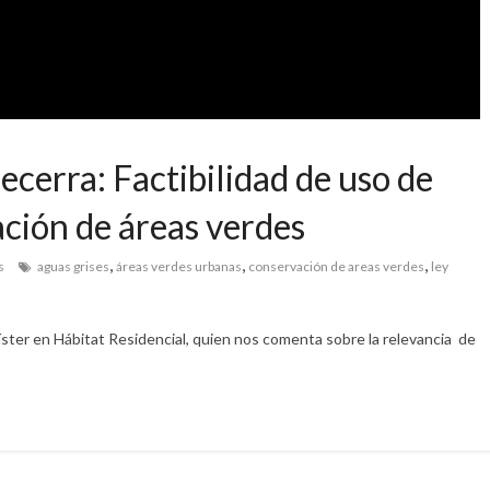
ecerra: Factibilidad de uso de
ación de áreas verdes
,
,
,
s
aguas grises
áreas verdes urbanas
conservación de areas verdes
ley
íster en Hábitat Residencial, quien nos comenta sobre la relevancia de