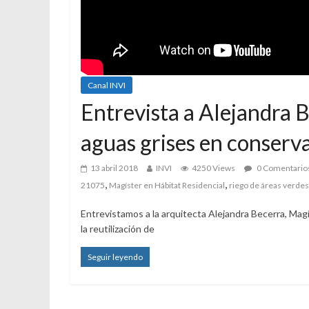
Canal INVI
Entrevista a Alejandra B
aguas grises en conserv
13 abril 2018
INVI
4250 Views
0 Comentario
,
,
21075
Magíster en Hábitat Residencial
riego de áreas verdes
Entrevistamos a la arquitecta Alejandra Becerra, Mag
la reutilización de
Seguir leyendo