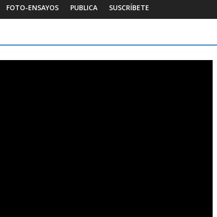
FOTO-ENSAYOS
PUBLICA
SUSCRÍBETE
Foto-ensayos
Habitar la memoria
Foto-ensayos
reve trilogía de un espacio-
Una noche y el
iempo
Dignidad
7 junio 2023
Sandra Rivera
0
16 octubre 2025
San