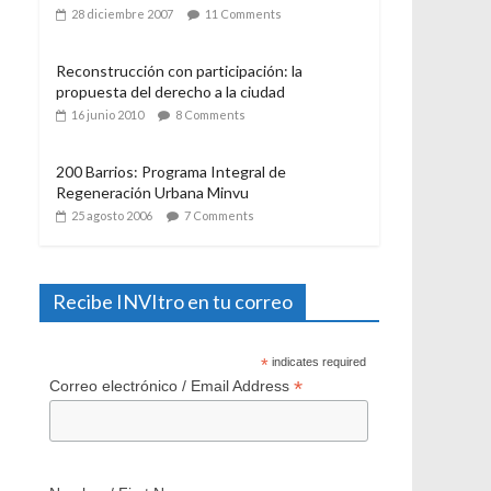
21 julio 2006
12 Comments
El Programa de Protección del Patrimonio
Familiar, del Ministerio de Vivienda y
Urbanismo. Algunas consideraciones a casi
un año de su aplicación
28 diciembre 2007
11 Comments
Reconstrucción con participación: la
propuesta del derecho a la ciudad
16 junio 2010
8 Comments
200 Barrios: Programa Integral de
Regeneración Urbana Minvu
25 agosto 2006
7 Comments
Recibe INVItro en tu correo