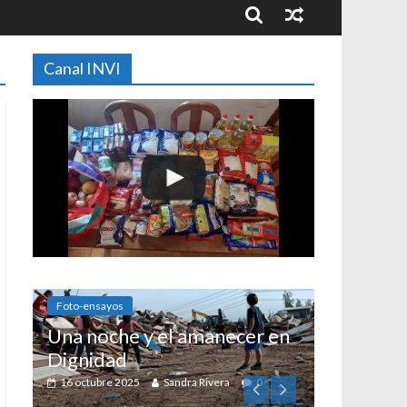
Canal INVI
 amanecer en
dra Rivera
0