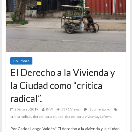
Columnas
El Derecho a la Vivienda y
la Ciudad como “crítica
radical”.
20 marzo 2019
INVI
5371 Views
1 comentario
,
,
,
crítica radical
derecho a la ciudad
derecho a la vivienda
Lefevre
Por Carlos Lange Valdés* El derecho a la vivienda y la ciudad