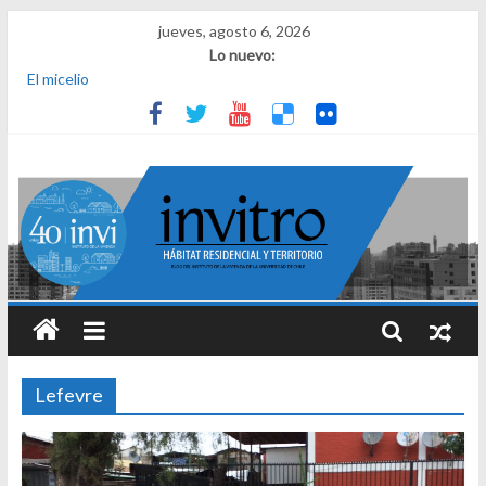
jueves, agosto 6, 2026
Lo nuevo:
El micelio
Receta para viajar al pasado
Una noche y el amanecer en Dignidad
¿Qué es el habitar? Sesión 1 de ciclo de conversatorios 40 años
INVI
El derecho a habitar
Lefevre