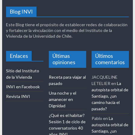
Blog INVI
Este Blog tiene el propósito de establecer redes de colaboración
y fortalecer la vinculación con el medio del Instituto de la
Vivienda de la Universidad de Chile.
Enlaces
Últimas
Últimos
opiniones
comentarios
Sitio del Instituto
de la Vivienda
Receta para viajar al
JACQUELINE
pasado
LETELIER
en
La
INVI en Facebook
autopista orbital de
Una noche y el
Santiago, ¿un
Revista INVI
amanecer en
camino hacia el
Dignidad
pasado?
¿Qué es el habitar?
Pablo
en
La
Sesión 1 de ciclo de
autopista orbital de
conversatorios 40
Santiago, ¿un
años INVI