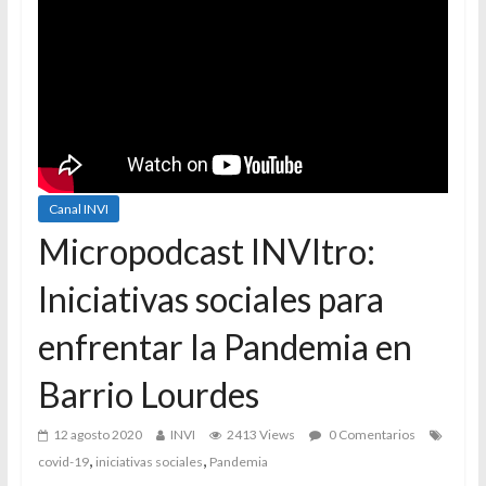
Canal INVI
Micropodcast INVItro:
Iniciativas sociales para
enfrentar la Pandemia en
Barrio Lourdes
12 agosto 2020
INVI
2413 Views
0 Comentarios
,
,
covid-19
iniciativas sociales
Pandemia