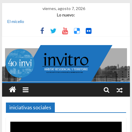
viernes, agosto 7, 2026
Lo nuevo:
El micelio
Receta para viajar al pasado
Una noche y el amanecer en Dignidad
¿Qué es el habitar? Sesión 1 de ciclo de conversatorios 40 años
INVI
El derecho a habitar
iniciativas sociales