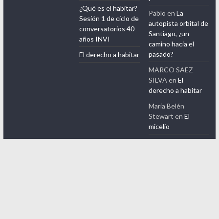
¿Qué es el habitar?
Pablo
en
La
Sesión 1 de ciclo de
autopista orbital de
conversatorios 40
Santiago, ¿un
años INVI
camino hacia el
pasado?
El derecho a habitar
MARCO SAEZ
SILVA
en
El
derecho a habitar
María Belén
Stewart
en
El
micelio
Copyright © 2026
INVItro
. Todos los derechos reservados.