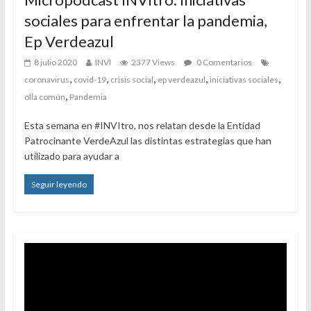
sociales para enfrentar la pandemia,
Ep Verdeazul
8 julio 2020
INVI
2377 Views
0 Comentarios
,
,
,
,
,
coronavirus
covid-19
crisis social
ep verdeazul
iniciativas sociales
,
olla común
Pandemia
Esta semana en #INVItro, nos relatan desde la Entidad
Patrocinante VerdeAzul las distintas estrategias que han
utilizado para ayudar a
Seguir leyendo