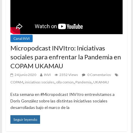
Canal INVI
Micropodcast INVItro: Iniciativas
sociales para enfrentar la Pandemia en
COPAM UKAMAU
24 junio 2020
INVI
2352 Views
0 Comentarios
,
,
,
,
COPAM
iniciativas sociales
olla común
Pandemia
UKAMAU
Esta semana en #Micropodcast INVItro entrevistamos a
Doris González sobre las distintas iniciativas sociales
desarrolladas bajo el marco de la
Seguir leyendo