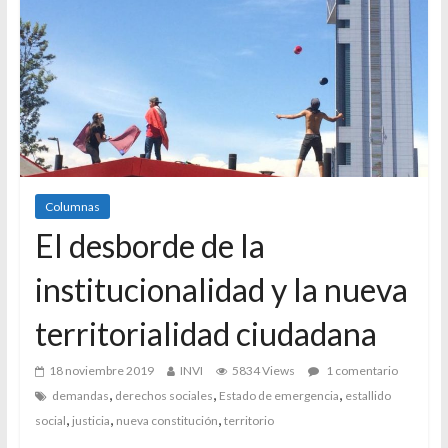
Columnas
El desborde de la
institucionalidad y la nueva
territorialidad ciudadana
18 noviembre 2019
INVI
5834 Views
1 comentario
,
,
,
demandas
derechos sociales
Estado de emergencia
estallido
,
,
,
social
justicia
nueva constitución
territorio