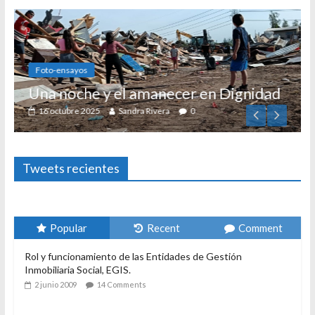
Foto-ensayos
Una noche y el amanecer en Dignidad
16 octubre 2025
Sandra Rivera
0
Tweets recientes
Popular
Recent
Comment
Rol y funcionamiento de las Entidades de Gestión
Inmobiliaria Social, EGIS.
2 junio 2009
14 Comments