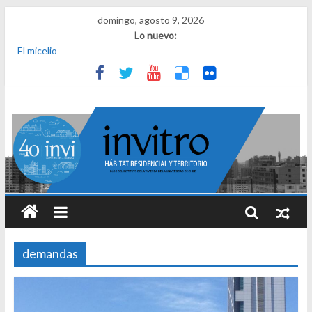
domingo, agosto 9, 2026
Lo nuevo:
El micelio
Receta para viajar al pasado
Una noche y el amanecer en Dignidad
¿Qué es el habitar? Sesión 1 de ciclo de conversatorios 40 años
INVI
El derecho a habitar
demandas