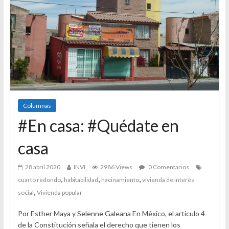
Columnas
#En casa: #Quédate en
casa
28 abril 2020
INVI
2986 Views
0 Comentarios
,
,
,
cuarto redondo
habitabilidad
hacinamiento
vivienda de interés
,
social
Vivienda popular
Por Esther Maya y Selenne Galeana En México, el artículo 4
de la Constitución señala el derecho que tienen los