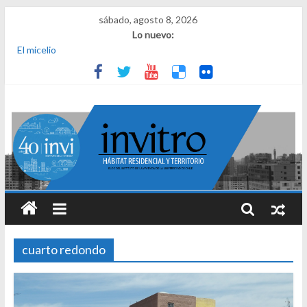
sábado, agosto 8, 2026
Lo nuevo:
El micelio
Receta para viajar al pasado
Una noche y el amanecer en Dignidad
¿Qué es el habitar? Sesión 1 de ciclo de conversatorios 40 años
INVI
El derecho a habitar
cuarto redondo